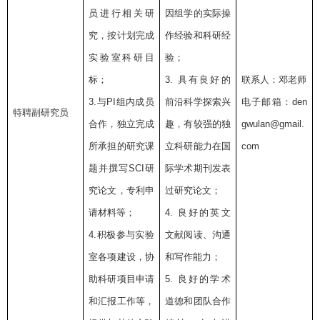
员进行相关研
因组学的实际操
究，按计划完成
作经验和科研经
实验室科研目
验；
标；
3.
具有良好的
联系人：邓老师
3.
与
PI
组内成员
前沿科学探索兴
电子邮箱：
den
特聘副研究员
合作，独立完成
趣，有较强的独
gwulan@gmail.
所承担的研究课
立科研能力在国
com
题并撰写
SCI
研
际学术期刊发表
究论文，专利申
过研究论文；
请材料等；
4.
良好的英文
4.
积极参与实验
文献阅读、沟通
室各项建设，协
和写作能力；
助科研项目申请
5.
良好的学术
和汇报工作等，
道德和团队合作