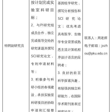
按计划完成实
基因组学研究，
验室科研目
撰写分析报告和
标；
SCI
研究论
2
、与
PI
研究组
文；
优先考虑
成员合作，独立
具有医学、生物
联系人：周老师
完成领导交给的
学专业背景或熟
特聘副研究员
电子邮箱：
jxzh
研究课题并撰写
悉主流计算机程
ou@pku.edu.cn
SCI
研究论文，
序设计语言的应
专利申请材料
聘者；
等；
3.
良好的前言
3.
积极参与科
科学探索兴趣，
研小组的各项建
有较强的独立科
设，承担实验室
研能力，在国际
科研项目的协助
学术期刊发表过
申请和汇报整
研究论文；