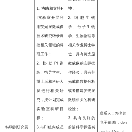
1.
协助和支持
P
神；
I
实验室开展利
2.
细胞生物
用荧光显微成像
学、分子生物
技术研究转录调
学、生物物理等
控相关领域的科
相关专业博士学
研工作；
位，具有荧光显
2.
协助
PI
训
微成像的实际操
练、指导学生、
作经验，具有荧
博士后和科研人
光成像数据分析
员进行相关研
或者搭建荧光显
究，按计划完成
微镜相关的科研
实验室科研目
经验；
联系人：邓老师
标；
3.
具有良好的
电子邮箱：
den
特聘副研究员
3.
与
PI
组内成员
前沿科学探索兴
gwulan@gmail.