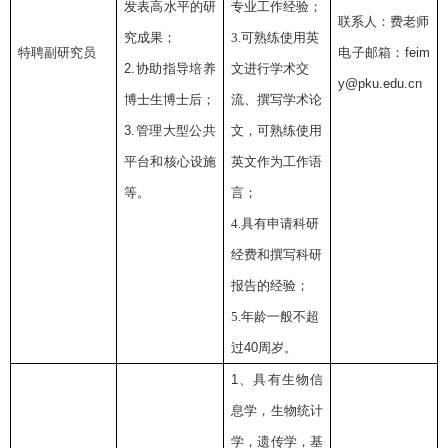
发表高水平的研
专业工作经验；
联系人：费老师
究成果；
3.可熟练使用英
特聘副研究员
电子邮箱：
feim
2.
协助指导培养
文进行学术交
y@pku.edu.cn
博士生博士后；
流、撰写学术论
3.
管理大型公共
文，可熟练使用
平台和核心设施
英文作为工作语
等。
言；
4.具有申请科研
经费和撰写科研
报告的经验；
5.年龄一般不超
过
40
周岁。
1
、具有生物信
息学，生物统计
学，遗传学，基