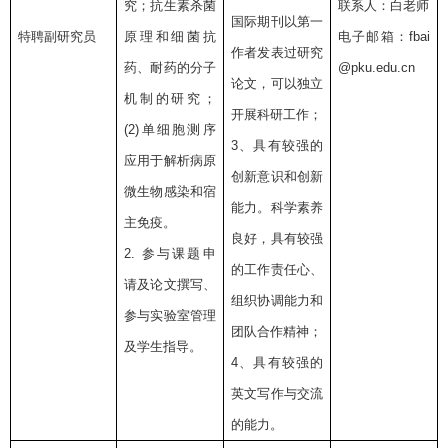
究；抗生素杀菌
联系人：白老师
国际期刊以第一
特聘副研究员
原理和细菌抗
电子邮箱：
fbai
作者发表过研究
药、耐药的分子
@pku.edu.cn
论文，可以独立
机制的研究；
开展科研工作；
(2)
单细胞测序
3
、具有较强的
应用于解析病原
创新意识和创新
微生物感染和宿
能力。科学素养
主免疫。
良好，具有较强
2.
参与课题申
的工作责任心、
请及论文撰写、
组织协调能力和
参与实验室管理
团队合作精神；
及学生指导。
4
、具有较强的
英文写作与交流
的能力。