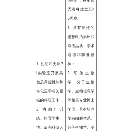
0
周岁，特别优
秀者可放宽至
4
5
周岁。
1.
具有良好的
思想政治素质和
道德品质、学术
道德和职业精
1.
协助和支持
P
神；
I
实验室开展染
2.
细胞生物
色质调控机制和
学、分子生物
转化医学相关领
学、生物信息学
域的科研工作；
等相关专业博士
2.
协助
PI
训
学位，具有培养
练、指导学生、
复杂细胞体系、
博士后和科研人
分子生物学、基