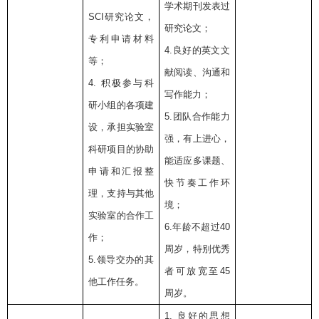
学术期刊发表过
SCI
研究论文，
研究论文；
专利申请材料
4.
良好的英文文
等；
献阅读、沟通和
4.
积极参与科
写作能力；
研小组的各项建
5.
团队合作能力
设，承担实验室
强，有上进心，
科研项目的协助
能适应多课题、
申请和汇报整
快节奏工作环
理，支持与其他
境；
实验室的合作工
6.
年龄不超过
40
作；
周岁，特别优秀
5.
领导交办的其
者可放宽至
45
他工作任务。
周岁。
1.
良好的思想