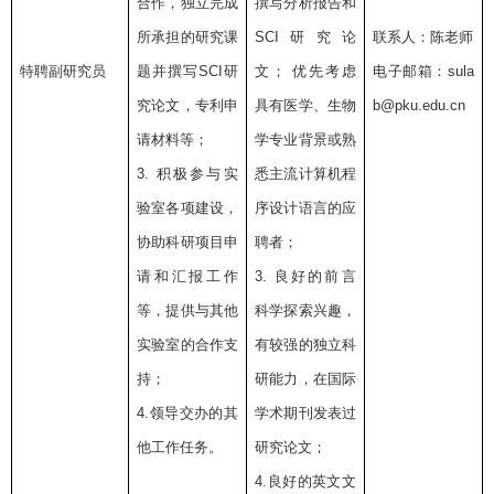
合作，独立完成
撰写分析报告和
所承担的研究课
SCI
研究论
联系人：陈老师
特聘副研究员
题并撰写
SCI
研
文；
优先考虑
电子邮箱：
sula
究论文，专利申
具有医学、生物
b@pku.edu.cn
请材料等；
学专业背景或熟
3.
积极参与实
悉主流计算机程
验室各项建设，
序设计语言的应
协助科研项目申
聘者；
请和汇报工作
3.
良好的前言
等，提供与其他
科学探索兴趣，
实验室的合作支
有较强的独立科
持；
研能力，在国际
4.
领导交办的其
学术期刊发表过
他工作任务。
研究论文；
4.
良好的英文文