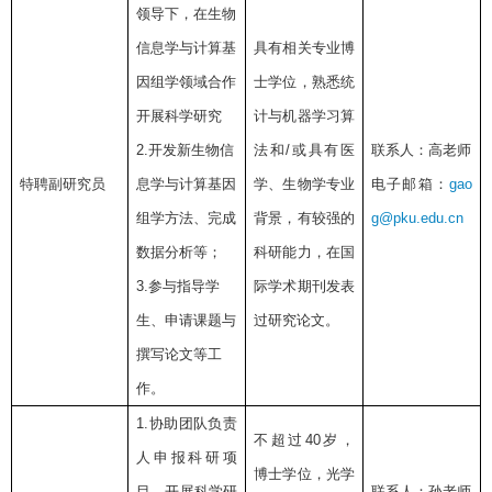
领导下，在生物
信息学与计算基
具有相关专业博
因组学领域合作
士学位，熟悉统
开展科学研究
计与机器学习算
2.
开发新生物信
法和
/
或具有医
联系人：高老师
特聘副研究员
息学与计算基因
学、生物学专业
电子邮箱：
gao
组学方法、完成
背景，有较强的
g@pku.edu.cn
数据分析等；
科研能力，在国
3.
参与指导学
际学术期刊发表
生、申请课题与
过研究论文。
撰写论文等工
作。
1.
协助团队负责
不超过
40
岁，
人申报科研项
博士学位，光学
目，开展科学研
联系人：孙老师