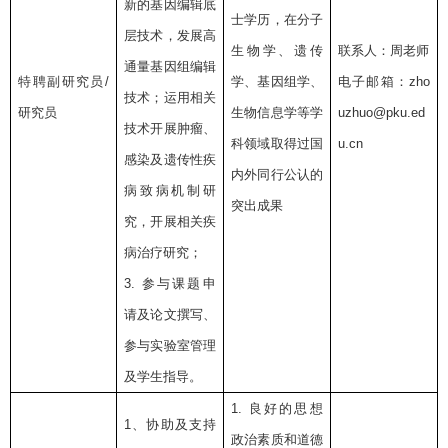
新的基因编辑底
士学历，在分子
层技术，发展高
生物学、遗传
联系人：周老师
通量基因组编辑
特聘副研究员
/
学、基因组学、
电子邮箱：
zho
技术；运用相关
研究员
生物信息学等学
uzhuo@pku.ed
技术开展肿瘤、
科领域取得过国
u.cn
感染及遗传性疾
内外同行公认的
病致病机制研
突出成果
究，开展相关疾
病治疗研究；
3.
参与课题申
请及论文撰写、
参与实验室管理
及学生指导。
1.
良好的思想
1
、协助及支持
政治素质和道德