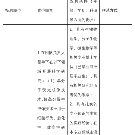
应聘条件（年
招聘职位
岗位职责
龄、学历、科研
联系方式
等方面的要求）
1
、具有生物物
理学、分子生物
学、微生物学等
1.
在团队负责人
相关专业博士学
领导下在以下领
位（已毕业或应
域开展科学研
届毕业生），具
究：（
1
）单分
有相关研究经历
子荧光成像技
者优先考虑；
术
,
超高分辨率
2
、具有扎实的
成像技术应用于
专业知识与丰富
细菌行为、趋化
的实践经验，在
性、致病性研
本专业领域主流