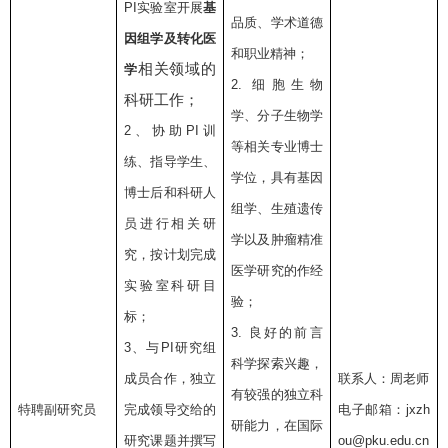
PI
实验室开展
基
品质、学术道德
因组学及转化医
和职业精神；
相关领域的
学
2.
细胞生物
科研工作；
学、分子生物学
2
、协助
PI
训
等相关专业博士
练、指导学生、
学位，具有基因
博士后和科研人
组学、生殖遗传
员进行相关研
学以及肿瘤精准
究，按计划完成
医学研究的作经
实验室科研目
验；
标；
3.
良好的前言
3
、与
PI
研究组
科学探索兴趣，
成员合作，独立
联系人：周老师
有较强的独立科
特聘副研究员
完成领导交给的
电子邮箱：
jxzh
研能力，在国际
研究课题并撰写
ou@pku.edu.cn