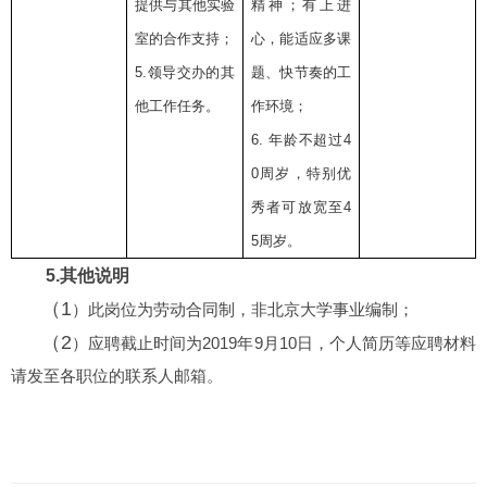
提供与其他实验
精神；有上进
室的合作支持；
心，能适应多课
5.
领导交办的其
题、快节奏的工
他工作任务。
作环境；
6.
年龄不超过
4
0
周岁，特别优
秀者可放宽至
4
5
周岁。
5.
其他说明
（1
）此岗位为劳动合同制，非北京大学事业编制；
（2
）应聘截止时间为2019
年9
月10
日，个人简历等应聘材料
请发至各职位的联系人邮箱。