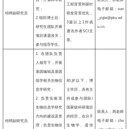
工程背景和探针
究；
电子邮箱：
sun
特聘副研究员
研发背景优先，
2.
组织博士后、
_yujie@pku.ed
3
篇以上
1
作或
研究生团队开展
u.cn
通讯作者
SCI
文
项目课题攻关，
章。
参与指导学生。
1.
在团队负责
人领导下，开展
基因编辑及基因
组学相关生物信
40
岁以下，博
息学研究；
士学历，具有主
2.
负责实验室
持或参与国际
/
生物信息学研究
国家级科研项目
联系人：周老师
方向的建设及管
的经历，在分子
电子邮箱：
zho
特聘副研究员
理，负责生物信
生物学、遗传