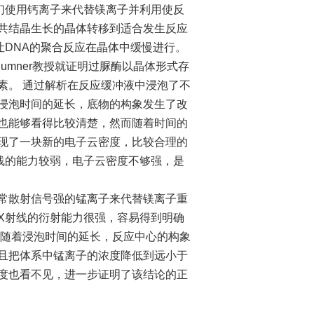
们使用钙离子来代替镁离子并利用使反
共结晶生长的晶体转移到适合发生反应
让
DNA
的聚合反应在晶体中缓慢进行。
Sumner
教授就证明过脲酶以晶体形式存
素。
通过解析在反应缓冲液中浸泡了不
浸泡时间的延长，底物的构象发生了改
也能够看得比较清楚，然而随着时间的
现了一块新的电子云密度，比较合理的
线的能力较弱，电子云密度不够强，是
常散射信号强的锰离子来代替镁离子重
X
射线的衍射能力很强，容易得到明确
随着浸泡时间的延长，反应中心的构象
且把体系中锰离子的浓度降低到远小于
度也看不见，进一步证明了该结论的正