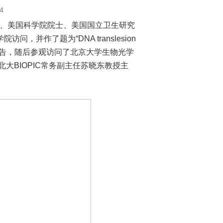
4
、美国科学院院士、美国国立卫生研究
学院访问，并作了题为
“DNA translesion
告，随后参观访问了北京大学
生物光学
北大
BIOPIC
常务副主任苏晓东教授主