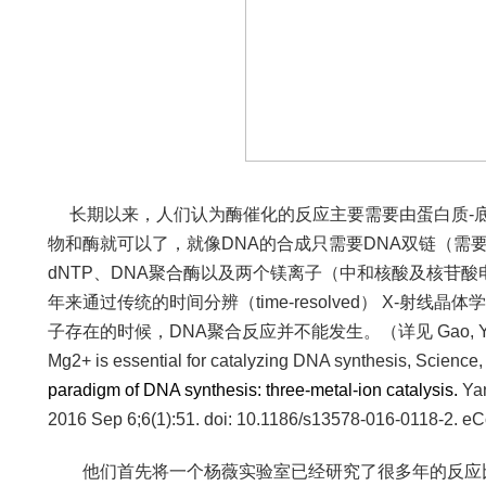
长期以来，人们认为酶催化的反应主要需要由蛋白质
-
物和酶就可以了，就像
DNA
的合成只需要
DNA
双链（需
dNTP
、
DNA
聚合酶以及两个镁离子（中和核酸及核苷酸
年来通过传统的时间分辨（
time-resolved
）
X-
射线晶体学
子存在的时候，
DNA
聚合反应并不能发生。（详见
Gao, Y
Mg2+ is essential for catalyzing DNA synthesis, Science
paradigm of DNA synthesis: three-metal-ion catalysis.
Ya
2016 Sep 6;6(1):51. doi: 10.1186/s13578-016-0118-2. eC
他们首先将一个杨薇实验室已经研究了很多年的反应