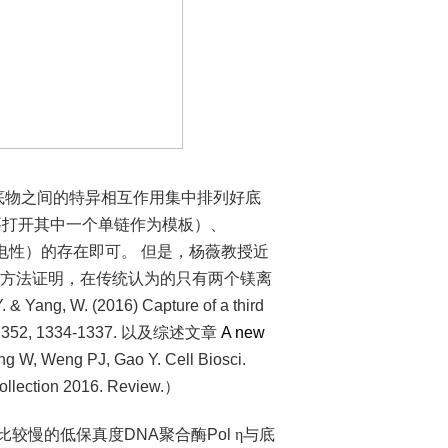
底物之间的特异相互作用集中排列好底
要打开其中一个单链作为模板）、
电性）的存在即可。
但是，杨薇教授近
方法证明，在传统认为的只有两个镁离
. & Yang, W. (2016) Capture of a third
, 352, 1334-1337.
以及综述文章
A new
ng W, Weng PJ, Gao Y. Cell Biosci.
ollection 2016. Review.
）
比较慢的低保真度
DNA
聚合酶
Pol
η与底