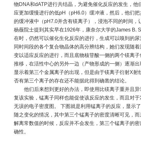
物
DNA
和
dATP
进行共结晶，为避免催化反应的发生，他
应更加缓慢进行的低
pH
（
pH6.0
）缓冲液，然后，他们把
的缓冲液中（
pH7.0
并含有镁离子），浸泡不同的时间，
杨薇院士提到其实早在
1926
年，康奈尔大学的
James B. 
在时，仍然可以催化生化反应的进行，生成可以嗅到的尿
同时间段的各个复合物晶体的高分辨结构，她们发现随着
变以适应反应的进行，而且底物核苷酸一侧的两个镁离子
推移，在活性中心的另外一边（产物形成的一侧）逐渐出
显示着第三个金属离子的出现，但是由于镁离子衍射
X
射
否有第三个离子的存在还不能据此得到确凿的结论。
他们后来想到更好的办法，即使用比镁离子重并且异
复该实验，锰离子同样也能促使该反应的发生，而且对于
无误的电子密度图。
下图就是利用锰离子的反应，显示了
随之变化的情况，其中第三个锰离子的密度清晰可见，而
解离常数值的时候，反应并不会发生，第三个锰离子的密
确性。