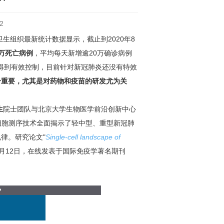
2
生组织最新统计数据显示，截止到2020年8
3万死亡病例
，平均每天新增逾
20
万确诊病例
得到有效控制，目前针
对新冠肺炎还没有特
效
分重要，尤其是对药物和疫苗的研发尤为关
生
院士团队与北京大学生物医学前沿创新中心
细胞测序技术全面揭示了轻中型、重型新冠肺
律。研究论文"
Single-cell landscape of
年8月12日，在线发表于国际免疫学著名期刊