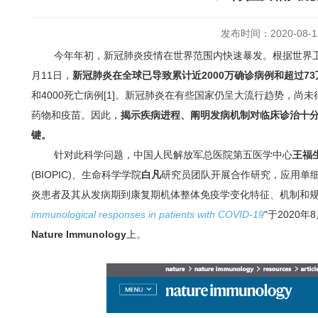
发布时间：2020-08-1
今年年初，新冠肺炎疫情在世界范围内快速暴发。根据世界卫
月11日，
新冠肺炎在全球已导致累计近2000万确诊病例和超过7
和4000死亡病例[1]。
新冠肺炎在有些国家仍呈大流行趋势，尚未
药物和疫苗。
因此，
揭示疾病进程、阐明发病机制对临床诊治十
键。
针对此科学问题，中国人民解放军总医院第五医学中心
王福
(BIOPIC)、生命科学学院
白凡
研究员团队开展合作研究，应用单
炎患者及其从发病期到康复期机体整体免疫学变化特征、机制和规
immunological responses in patients with COVID-19
"于2020
Nature Immunology
上
。