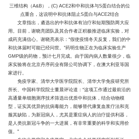
三维结构（A&B），(C) ACE2和中和抗体与S蛋白结合的位
点重合，这说明中和抗体阻止S蛋白与ACE2结合
文章指出，遴选出的中和抗体有治疗和短期预防两大应
用。目前，谢晓亮团队及其合作者正积极推进临床实验，对
成药充满信心。谢晓亮表示：“假使疫情冬天反复，我们的中
和抗体届时可能已经问世。”药明生物正在为临床实验生产
GMP级的药物，预计七月完成。由于国内病人数量很少，临
床实验将在北京丹序药业有限公司协调下，在澳大利亚等国
家进行。
免疫学家、清华大学医学院院长、清华大学免疫研究所
所长、中国科学院院士董晨评论道：“这项工作通过最前沿的
高通量单细胞测序技术筛选出优质中和抗体，结合动物模
型，证实其优异的抗病毒能力，能够替代康复血浆疗法和克
服其缺陷，为新冠病人，尤其是重症病人的治疗提供利器，
是人类抗新冠斗争的一大进展，有非常重要的科学和实用价
值。”