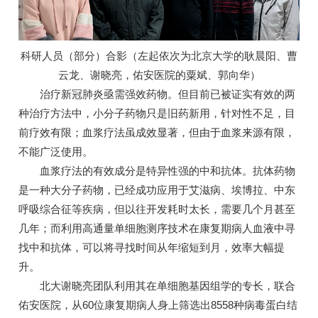
科研人员（部分）合影（左起依次为北京大学的耿晨阳、曹
云龙、谢晓亮，佑安医院的粟斌、郭向华）
治疗新冠肺炎亟需强效药物。但目前已被证实有效的两
种治疗方法中，小分子药物只是旧药新用，针对性不足，目
前疗效有限；血浆疗法虽成效显著，但由于血浆来源有限，
不能广泛使用。
血浆疗法的有效成分是特异性强的中和抗体。抗体药物
是一种大分子药物，已经成功应用于艾滋病、埃博拉、中东
呼吸综合征等疾病，但以往开发耗时太长，需要几个月甚至
几年；而利用高通量单细胞测序技术在康复期病人血液中寻
找中和抗体，可以将寻找时间从年缩短到月，效率大幅提
升。
北大谢晓亮团队利用其在单细胞基因组学的专长，联合
佑安医院，从60位康复期病人身上筛选出8558种病毒蛋白结