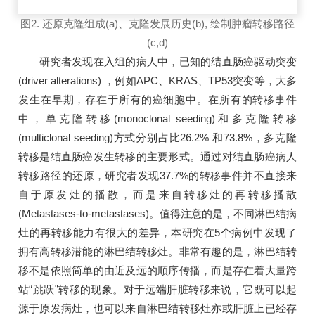
图2. 还原克隆组成(a)、克隆发展历史(b), 绘制肿瘤转移路径
(c,d)
研究者发现在入组的病人中，已知的结直肠癌驱动突变
(driver alterations) ，例如APC、KRAS、TP53突变等，大多
发生在早期，存在于所有的癌细胞中。在所有的转移事件
中，单克隆转移(monoclonal seeding)和多克隆转移
(multiclonal seeding)方式分别占比26.2% 和73.8%，多克隆
转移是结直肠癌发生转移的主要形式。通过对结直肠癌病人
转移路径的还原，研究者发现37.7%的转移事件并不直接来
自于原发灶的播散，而是来自转移灶的再转移播散
(Metastases-to-metastases)。值得注意的是，不同淋巴结病
灶的再转移能力有很大的差异，本研究在5个病例中发现了
拥有高转移潜能的淋巴结转移灶。非常有趣的是，淋巴结转
移不是依照简单的由近及远的顺序传播，而是存在着大量跨
站“跳跃”转移的现象。对于远端肝脏转移来说，它既可以起
源于原发病灶，也可以来自淋巴结转移灶亦或肝脏上已经存