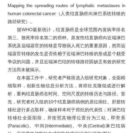
Mapping the spreading routes of lymphatic metastases in
human colorectal cancer（人类结直肠癌向淋巴系统转移的
路径研究）。
据WHO最新统计，结直肠癌是全球范围内发病率排名
第三、致死率排名第二的癌种。原发性结直肠癌向近端淋巴
系统及远端器官的转移是导致病人死亡的重要原因，然而远
端器官转移的发生是否依赖于近端淋巴转移的形成是个颇受
争议的问题，并且近端淋巴结的转移路径因缺乏有效的研究
方法而未被揭示。
在本篇工作中，研究者严格筛选入组研究对象，全面精
细取样，创新生物信息分析方法，将癌灶克隆组成进行解
析，重构结直肠癌在时间、空间尺度的转移历史与路径。首
先，研究者对入组的10个结直肠癌病例的原位病灶、肝脏转
移灶进行多点取样，确保样本对于癌灶的代表性；对淋巴结
转移灶全面阳筛，并按照其物理位置分为三站，即旁系
(Paracolic)、中间(Intermediate)、中央(Central)淋巴结病