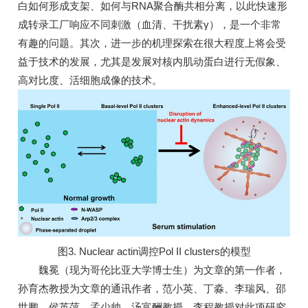
白如何形成支架、如何与RNA聚合酶共相分离，以此快速形
成转录工厂响应不同刺激（血清、干扰素γ），是一个非常
有趣的问题。其次，进一步的机理探索在很大程度上将会受
益于技术的发展，尤其是发展对核内肌动蛋白进行无假象、
高对比度、活细胞成像的技术。
图3. Nuclear actin调控Pol II clusters的模型
魏冕（现为哥伦比亚大学博士生）为文章的第一作者，
孙育杰教授为文章的通讯作者，范小英、丁淼、李瑞风、邵
世鹏、侯英萍、孟少帅、汤富酬教授、李程教授对此项研究