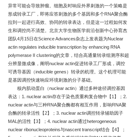
异常可能会导致肿瘤。细胞及时响应外界刺激的一个策略是
形成转录工厂，即将应答刺激的多个基因和多个RNA聚合酶
拉到一起进行高效、协同的转录表达，但是这一过程如何发
生和调控尚不清楚。北京大学生物医学前沿创新中心孙育杰
团队4月15日在Science Advances杂志上发表题为Nuclear
actin regulates inducible transcription by enhancing RNA
polymerase II clustering的文章，结合高通量转录组测序和超
分辨显微成像，阐明nuclear actin促进转录工厂形成，调控
可诱导基因（inducible genes）转录的机理。这个机理可能
是基因调控快速响应环境刺激的分子基础。
核内肌动蛋白（nuclear actin）通过多种途径调控基因
表达：1. nuclear actin存在于染色质重构复合物中【1】；2.
nuclear actin与三种RNA聚合酶都有相互作用，影响RNA聚
合酶的转录活性【2】；3. nuclear actin调控转录辅助因子
MAL的活性【3】；4. nuclear actin通过heterogeneous
nuclear ribonucleoproteins与nascent transcript结合【4】；