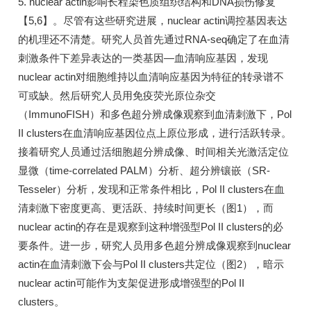
5. nuclear actin影响长程染色质组织结构和DNA损伤修复
【5,6】。尽管有这些研究进展，nuclear actin调控基因表达
的机理还不清楚。研究人员首先通过RNA-seq确定了在血清
刺激条件下差异表达的一类基因—血清响应基因，发现
nuclear actin对细胞维持以血清响应基因为特征的转录谱不
可或缺。然后研究人员用免疫荧光原位杂交
（ImmunoFISH）和多色超分辨成像观察到血清刺激下，Pol
II clusters在血清响应基因位点上原位形成，进行活跃转录。
接着研究人员通过活细胞超分辨成像、时间相关光激活定位
显微（time-correlated PALM）分析、超分辨镶嵌（SR-
Tesseler）分析，发现和正常条件相比，Pol II clusters在血
清刺激下密度更高、更活跃、持续时间更长（图1），而
nuclear actin的存在是观察到这种增强型Pol II clusters的必
要条件。进一步，研究人员用多色超分辨成像观察到nuclear
actin在血清刺激下会与Pol II clusters共定位（图2），暗示
nuclear actin可能作为支架促进形成增强型的Pol II
clusters。