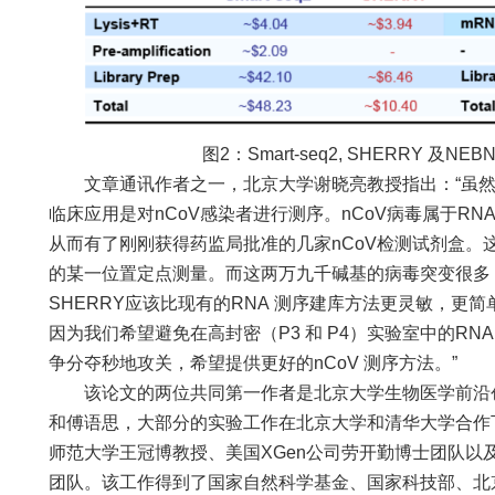
图2：Smart-seq2, SHERRY 及N
文章通讯作者之一，北京大学谢晓亮教授指出：“虽然S
临床应用是对nCoV感染者进行测序。nCoV病毒属于R
从而有了刚刚获得药监局批准的几家nCoV检测试剂盒。这些
的某一位置定点测量。而这两万九千碱基的病毒突变很多
SHERRY应该比现有的RNA 测序建库方法更灵敏，更简
因为我们希望避免在高封密（P3 和 P4）实验室中的R
争分夺秒地攻关，希望提供更好的nCoV 测序方法。”
该论文的两位共同第一作者是北京大学生物医学前沿创新
和傅语思，大部分的实验工作在北京大学和清华大学合作
师范大学王冠博教授、美国XGen公司劳开勤博士团队以
团队。该工作得到了国家自然科学基金、国家科技部、北