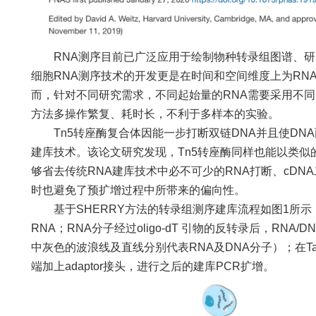
RNA测序目前已广泛应用于绘制物种转录组图谱、研
细胞RNA测序技术的开发更是在时间和空间维度上为RN
而，针对不同研究需求，不同起始量的RNA需要采用不同
方法多操作繁复、耗时长，不利于多样本的实验。
Tn5转座酶复合体因能一步打断双链DNA并且使DNA
建库技术。该论文研究发现，Tn5转座酶同样也能以类似的
够省去传统RNA建库技术中必不可少的RNA打断、cDN
时也避免了预扩增过程中所带来的偏向性。
基于SHERRY方法的转录组测序建库流程如图1所示，
RNA；RNA分子经过oligo-dT 引物的反转录后，RNA
中灰色的波浪线及直线分别代表RNA及DNA分子）；在Tag
端加上adaptor接头，进行之后的建库PCR扩增。