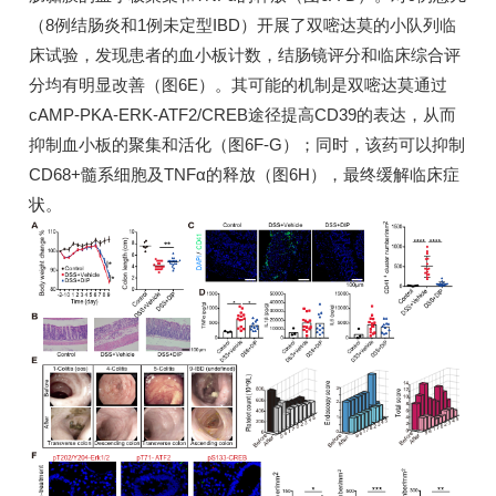
（8例结肠炎和1例未定型IBD）开展了双嘧达莫的小队列临
床试验，发现患者的血小板计数，结肠镜评分和临床综合评
分均有明显改善（图6E）。其可能的机制是双嘧达莫通过
cAMP-PKA-ERK-ATF2/CREB途径提高CD39的表达，从而
抑制血小板的聚集和活化（图6F-G）；同时，该药可以抑制
CD68+髓系细胞及TNFα的释放（图6H），最终缓解临床症
状。