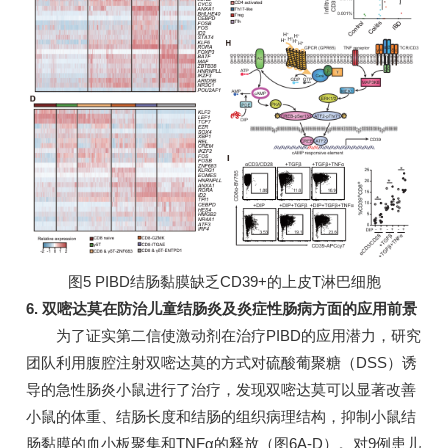
图5 PIBD结肠黏膜缺乏CD39+的上皮T淋巴细胞
6. 双嘧达莫在防治儿童结肠炎及炎症性肠病方面的应用前景
为了证实第二信使激动剂在治疗PIBD的应用潜力，研究
团队利用腹腔注射双嘧达莫的方式对硫酸葡聚糖（DSS）诱
导的急性肠炎小鼠进行了治疗，发现双嘧达莫可以显著改善
小鼠的体重、结肠长度和结肠的组织病理结构，抑制小鼠结
肠黏膜的血小板聚集和TNFα的释放（图6A-D）。对9例患儿