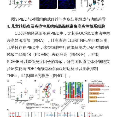
图3 PIBD与对照组的成纤维与内皮细胞组成与功能差异
4. 儿童结肠炎及炎症性肠病结肠黏膜富集高炎性髓系细胞
CD68+的髓系细胞在PIBD中，尤其是UC和CD患者中的
浸润显著增加（图4A），且高表达IL1β和TNFα的巨噬细胞
几乎只存在PIBD中，这类细胞中行使降解胞内cAMP功能的
磷酸二酯酶4B（PDE4B）表达升高（图4B-F）。抑制
PDE4B可以降低炎症因子的释放，研究团队通过体外细胞实
验证实靶向PDE4B的临床药物双嘧达莫可以显著抑制
TNFα，IL1β和IL6的释放（图4G-I）。