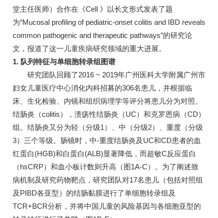
堂主任医师）合作在《Cell 》以长文形式发表了题
为“Mucosal profiling of pediatric-onset colitis and IBD reveals
common pathogenic and therapeutic pathways”的研究论
文，报道了这一儿童疾病研究领域的重大进展。
1. 队列特征与单细胞转录组图谱
研究团队回顾了2016 ~ 2019年广州医科大学附属广州市
妇女儿童医疗中心消化内科招募的306名患儿，并根据临
床、生化检验、内镜和组织病理学等评分将患儿分为对照、
结肠炎（colitis），溃疡性结肠炎（UC）和克罗恩病（CD）
组。结肠炎又分为轻（分级1）、中（分级2）、重度（分级
3）三个等级。肠镜时，中-重度结肠炎及UC和CD患者的血
红蛋白(HGB)和白蛋白(ALB)显著降低，而超敏C反应蛋白
（hsCRP）和血小板计数则升高（图1A-C）。为了阐述致
病机制及研究药物靶点，研究团队对17名患儿（包括对照组
及PIBD各亚型）的结肠黏膜进行了单细胞转录组及
TCR+BCR分析，并将中国儿童的风险基因与各细胞亚型的