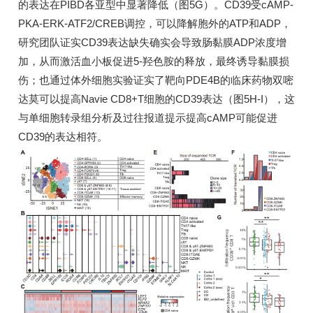
的表达在PIBD各亚型中显著降低（图5G）。CD39受cAMP-
PKA-ERK-ATF2/CREB调控，可以降解胞外的ATP和ADP，
研究团队证实CD39表达缺失确实会导致肠黏膜ADP浓度增
加，从而激活血小板促进5-羟色胺的释放，最终诱导黏膜损
伤；也通过体外细胞实验证实了靶向PDE4B的临床药物双嘧
达莫可以提高Navie CD8+T细胞的CD39表达（图5H-I），这
与单细胞转录组分析及过往报道提示提高cAMP可能促进
CD39的表达相符。