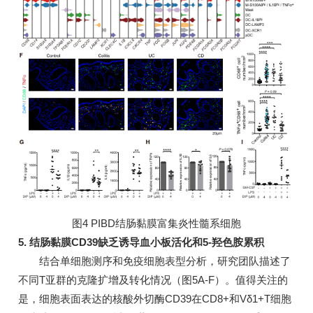
图4 PIBD结肠黏膜富集炎性髓系细胞
5. 结肠黏膜CD39缺乏诱导血小板活化和5-羟色胺累积
结合单细胞测序和免疫细胞表型分析，研究团队描述了
不同T亚群的克隆扩增及转化情况（图5A-F）。值得关注的
是，细胞表面表达的核酸外切酶CD39在CD8+和Vδ1+T细胞