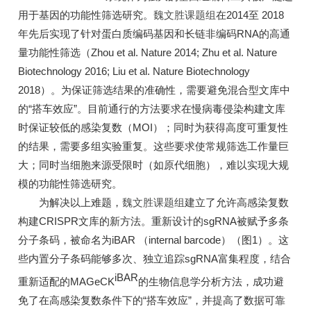
用于基因的功能性筛选研究。
魏文胜
课题组
在2014至 2018
年先后实现了针对蛋白质编码基因和长链非编码RNA的高通
量功能性筛选（Zhou et al. Nature 2014; Zhu et al. Nature
Biotechnology 2016; Liu et al. Nature Biotechnology
2018）。为保证筛选结果的准确性，需要避免混合型文库中
的“搭车效应”。目前通行的方法要求在慢病毒侵染构建文库
时保证较低的感染复数（MOI）；同时为获得高度可重复性
的结果，需要多组实验重复。这些要求使常规筛选工作量巨
大；同时当细胞来源受限时（如原代细胞），难以实现大规
模的功能性筛选研究。
为解决以上难题，
魏文胜
课题组
建立了允许高感染复数
构建CRISPR文库的新方法。重新设计的sgRNA被赋予多条
分子条码，被命名为iBAR （internal barcode）（图1）。这
些内置分子条码能够多次、独立追踪sgRNA富集程度，结合
iBAR
重新适配的MAGeCK
的生物信息学分析方法，成功避
免了在高感染复数条件下的“搭车效应”，并提高了数据可靠