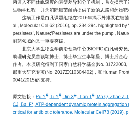
菌进入不同休眠深度的表型差异和分子机制，首次揭示了
生物学过程，并为消除细菌耐药提供了新的思路和药物靶
这项工作是白凡课题组继在2016年揭示外排泵在细菌耐
al., Molecular Cell62 (2016), pp. 284-294. highlighted b
persisters’, Nature;‘Persisters are under the pump’,
耐药领域的又一重要突破。
北京大学生物医学前沿创新中心(BIOPIC)白凡研究员为
助理研究员普颖颖博士、博士毕业生李颖星、博士后金心
作者。本项研究得到了国家自然科学基金(No. 31722003, No. 3
部重大研究专项(No. 2017ZX10304402)，和Human Frontier 
0041/2015)的支持。
#
#
#
#
原文链接：
Pu Y
, Li Y
, Jin X
, Tian T
, Ma Q, Zhao Z, 
CJ, Bai F*, ATP-dependent dynamic protein aggregation 
critical for antibiotic tolerance, Molecular Cell73 (2019), 