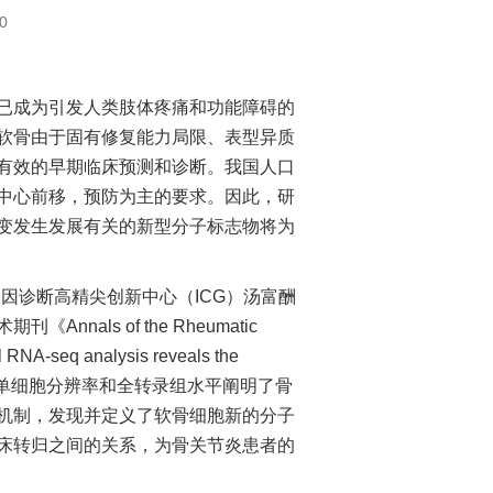
0
成为引发人类肢体疼痛和功能障碍的
软骨由于固有修复能力局限、表型异质
有效的早期临床预测和诊断。我国人口
中心前移，预防为主的要求。因此，研
变发生发展有关的新型分子标志物将为
基因诊断高精尖创新中心（ICG）汤富酬
als of the Rheumatic
seq analysis reveals the
研究论文，首次在单细胞分辨率和全转录组水平阐明了骨
机制，发现并定义了软骨细胞新的分子
床转归之间的关系，为骨关节炎患者的