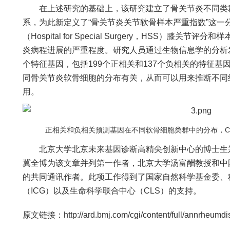
在上述研究的基础上，该研究建立了骨关节炎不同类群
系，为此新定义了“骨关节炎关节软骨样本严重指数”这一
（Hospital for Special Surgery，HSS）膝
炎病程进展的严重程度。研究人员通过生物信息学的分析发
个特征基因，包括199个正相关和137个负相关的特征
同骨关节炎软骨细胞的分布有关，从而可以用来推断不同
用。
正相关和负相关预测基因在不同软骨细胞类群中的分布，C
北京大学北京未来基因诊断高精尖创新中心的博士生郑
冀全博为该文章并列第一作者，北京大学汤富酬教授和中
的共同通讯作者。此项工作得到了国家自然科学基金委、
（ICG）以及生命科学联合中心（CLS）的支持。
原文链接：http://ard.bmj.com/cgi/content/full/annrheumd