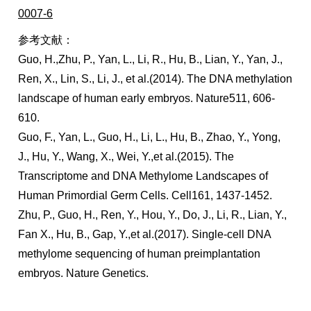
0007-6
参考文献：
Guo, H.,Zhu, P., Yan, L., Li, R., Hu, B., Lian, Y., Yan, J.,
Ren, X., Lin, S., Li, J., et al.(2014). The DNA methylation
landscape of human early embryos. Nature511, 606-
610.
Guo, F., Yan, L., Guo, H., Li, L., Hu, B., Zhao, Y., Yong,
J., Hu, Y., Wang, X., Wei, Y.,et al.(2015). The
Transcriptome and DNA Methylome Landscapes of
Human Primordial Germ Cells. Cell161, 1437-1452.
Zhu, P., Guo, H., Ren, Y., Hou, Y., Do, J., Li, R., Lian, Y.,
Fan X., Hu, B., Gap, Y.,et al.(2017). Single-cell DNA
methylome sequencing of human preimplantation
embryos. Nature Genetics.