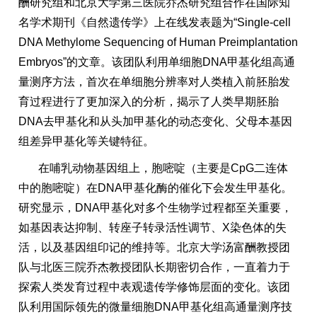
酬研究组和北京大学第三医院乔杰研究组合作在国际知
名学术期刊《自然遗传学》上在线发表题为“Single-cell
DNA Methylome Sequencing of Human Preimplantation
Embryos”的文章。该团队利用单细胞DNA甲基化组高通
量测序方法，首次在单细胞分辨率对人类植入前胚胎发
育过程进行了更加深入的分析，揭示了人类早期胚胎
DNA去甲基化和从头加甲基化的动态变化、父母本基因
组差异甲基化等关键特征。
在哺乳动物基因组上，胞嘧啶（主要是CpG二连体
中的胞嘧啶）在DNA甲基化酶的催化下会发生甲基化。
研究显示，DNA甲基化对多个生物学过程都至关重要，
如基因表达抑制、转座子转录活性调节、X染色体的失
活，以及基因组印记的维持等。北京大学汤富酬教授团
队与北医三院乔杰教授团队长期密切合作，一直着力于
探索人类发育过程中表观遗传学修饰层面的变化。该团
队利用国际领先的微量细胞DNA甲基化组高通量测序技