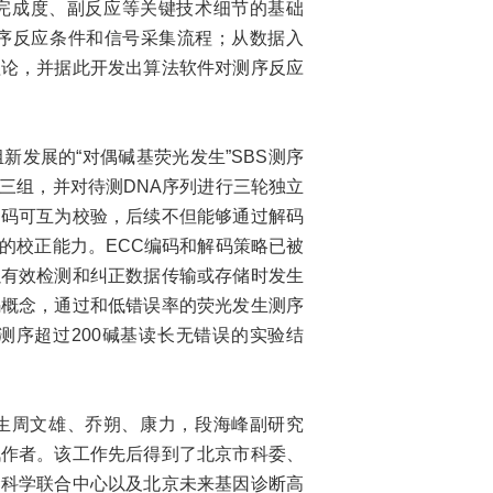
完成度、副反应等关键技术细节的基础
测序反应条件和信号采集流程；从数据入
理论，并据此开发出算法软件对测序反应
发展的“对偶碱基荧光发生”SBS测序
三组，并对待测DNA序列进行三轮独立
编码可互为校验，后续不但能够通过解码
的校正能力。ECC编码和解码策略已被
以有效检测和纠正数据传输或存储时发生
码概念，通过和低错误率的荧光发生测序
测序超过200碱基读长无错误的实验结
周文雄、乔朔、康力，段海峰副研究
讯作者。该工作先后得到了北京市科委、
命科学联合中心以及北京未来基因诊断高