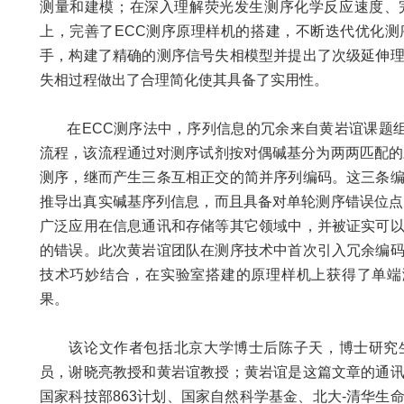
测量和建模；在深入理解荧光发生测序化学反应速度、
上，完善了ECC测序原理样机的搭建，不断迭代优化
手，构建了精确的测序信号失相模型并提出了次级延伸
失相过程做出了合理简化使其具备了实用性。
在ECC测序法中，序列信息的冗余来自黄岩谊课题组新
流程，该流程通过对测序试剂按对偶碱基分为两两匹配的
测序，继而产生三条互相正交的简并序列编码。这三条
推导出真实碱基序列信息，而且具备对单轮测序错误位点
广泛应用在信息通讯和存储等其它领域中，并被证实可
的错误。此次黄岩谊团队在测序技术中首次引入冗余编
技术巧妙结合，在实验室搭建的原理样机上获得了单端
果。
该论文作者包括北京大学博士后陈子天，博士研究生
员，谢晓亮教授和黄岩谊教授；黄岩谊是这篇文章的通
国家科技部863计划、国家自然科学基金、北大-清华生