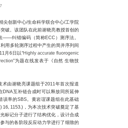
7
尖创新中心/生命科学联合中心/工学院
要突破。该团队在此前谢晓亮教授首创的
法——纠错编码（简称ECC）测序法。
，利用多轮测序过程中产生的简并序列间
1月6日以“
Highly accurate fluorogenic
rection
”为题在线发表于《自然 生物技
术由谢晓亮课题组于2011年首次报道
巧妙之处在于在DNA互补链合成时可以释放同所延伸
错误率的SBS。黄岩谊课题组在此基础
) 16, 1153.)，为本次技术突破奠定了基
荧光标记分子进行了结构优化，设计合成
酶参与的各阶段反应动力学进行了细致的