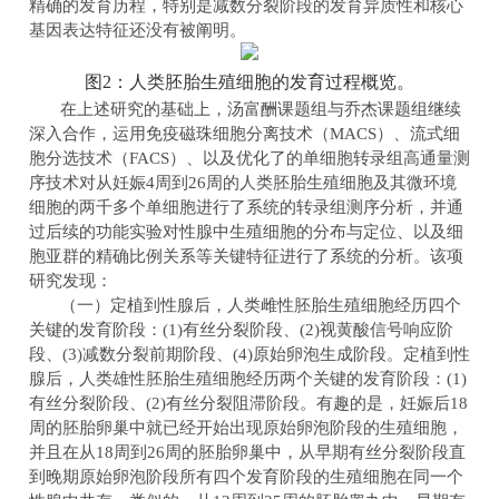
精确的发育历程，特别是减数分裂阶段的发育异质性和核心
基因表达特征
还
没有被阐明。
图2：人类胚胎生殖细胞的发育过程概览。
在上述研究的基础上，汤富酬课题组与乔杰课题组继续
深入合作，运用免疫磁珠细胞分离技术（
MACS
）、流式细
胞分选技术（
FACS
）、以及优化了的单细胞转录组高通量测
序技术对从妊娠
4
周到
26
周的人类胚胎生殖细胞及其微环境
细胞的两千多个单细胞进行了系统的转录组测序分析，并通
过后续的功能实验对性腺中生殖细胞的分布与定位、以及细
胞亚群的精确比例关系等关键特征进行了系统的分析。该项
研究发现：
（一）定植到性腺后，人类雌性胚胎生殖细胞经历四个
关键的发育阶段：
(1)
有丝分裂阶段、
(2)
视黄酸信号响应阶
段、
(3)
减数分裂前期阶段、
(4)
原始卵泡生成阶段。定植到性
腺后，人类雄性胚胎生殖细胞经历两个关键的发育阶段：
(1)
有丝分裂阶段、
(2)
有丝分裂阻滞阶段。有趣的是，妊娠后
18
周的胚胎卵巢中就已经开始出现原始卵泡阶段的生殖细胞，
并且在从
18
周到
26
周的胚胎卵巢中，从早期有丝分裂阶段直
到晚期原始卵泡阶段所有四个发育阶段的生殖细胞在同一个