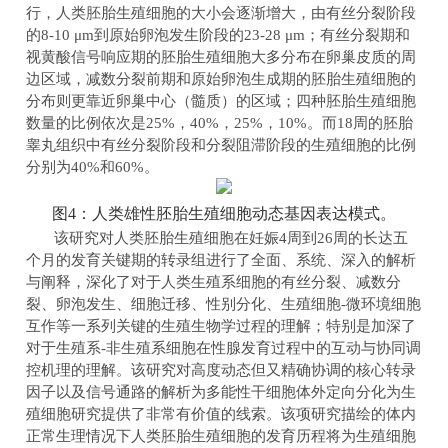
行，人类胚胎生殖细胞的大小会逐渐增大，由有丝分裂阶段
的
8-10 μm
到原始卵泡发生阶段的
23-28 μm
；有丝分裂期和
视黄酸信号响应期的胚胎生殖细胞大多分布在卵巢皮质的周
边区域，减数分裂前期和原始卵泡生成期的胚胎生殖细胞的
分布则更靠近卵巢中心（髓质）的区域；四种胚胎生殖细胞
数量的比例依次是
25%
，
40%
，
25%
，
10%
。而
18
周的胚胎
睾丸组织中有丝分裂阶段和分裂阻滞阶段的生殖细胞的比例
分别为
40%
和
60%
。
图4：人类雄性胚胎生殖细胞动态基因表达模式。
该研究对人类胚胎生殖细胞在妊娠
4
周到
26
周的长达五
个月的
发育
关键期的转录组进行了全面、系统、深入的解析
与阐释，深化了对于人类生殖系细胞的有丝分裂、减数分
裂、卵泡发生、细胞迁移、性别分化、生殖细胞
-
微环境细胞
互作等一系列关键的生殖生物学过程的理解；特别是加深了
对于生殖系
-
非生殖系细胞在性腺发育过程中的互动与协同调
控机理的理解。该研究对高度动态但又精确协调的核心转录
因子以及信号通路的解析为多能性干细胞体外定向分化为生
殖细胞研究提供了非常有价值的线索。该项研究描绘的体内
正常生理情况下人类胚胎生殖细胞的发育历程将为生殖细胞