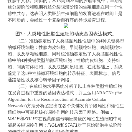
性腺中共存。类似的，从
13
周到
25
周的胚胎睾丸中，早期有
丝分裂阶段和晚期有丝分裂阻滞阶段的生殖细胞在同一个性
腺中共存。这表明人类胚胎生殖细胞的发育进程在时间上是
不同步的，会经过一个复杂而有序的异步发育过程。
图3：人类雌性胚胎生殖细胞动态基因表达模式。
二
（
）
准确鉴定出了人类胚胎雌性性腺中的
4
种关键类型
的微环境细胞：性腺内皮细胞、早期颗粒细胞、晚期颗粒细
胞、以及壁颗粒细胞。同时也准确鉴定出了人类胚胎雄性性
腺中的
4
种关键类型的微环境细胞：性腺内皮细胞、支持细
胞、间质前体细胞、以及成熟间质细胞。在此基础上，系统
鉴定了这
8
种性腺微环境细胞的转录特征
、
表面标志
、
信号
通路活性以及核心转录因子网络。
三
（
）在单细胞水平系统分析了以上各种类型性腺细胞
在发育过程中重要的基因表达模式，并且运用
ARACNe (the
Algorithm for the Reconstruction of Accurate Cellular
Networks)
方法分析鉴定出在各个关键发育阶段雌性和雄性生
，
殖细胞中可能起核心调控作用的转录因子网络。
例如
MALE
和
ZGLP1
在
的
生殖细胞中
视黄酸信号响应阶段
雌性
可
起关键调控作用；
FIGLA
和
STAT1
对于
能
原始卵泡生成阶段
的发育
至关重要
的
雌性
生殖细胞
可能
。