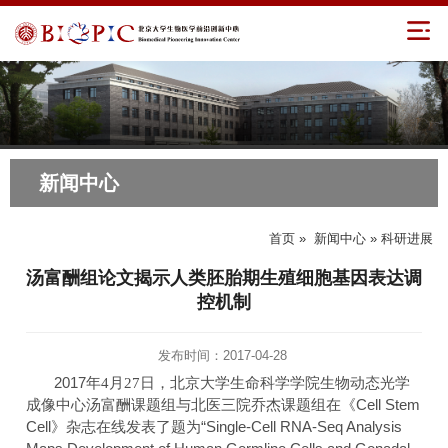
新闻中心
首页
»
新闻中心
» 科研进展
汤富酬组论文揭示人类胚胎期生殖细胞基因表达调
控机制
发布时间：2017-04-28
2017
年
4
月
27
日，北京大学生命科学学院
生物动态光学
Cell Stem
成像中心
汤富酬课题组与北医三院乔杰课题组在《
Cell
“Single-Cell RNA-Seq Analysis
》杂志
在线
发表了题为