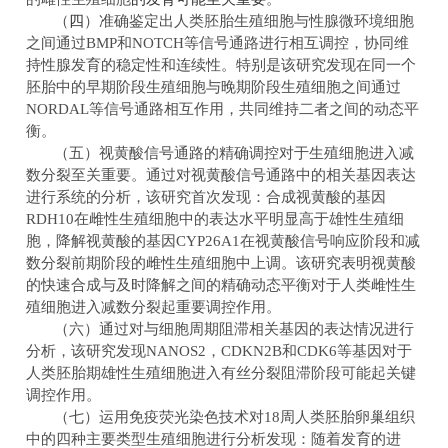
四
（
）准确鉴定出人类胚胎生殖细胞与性腺微环境细胞
之间通过
BMP
和
NOTCH
等信号通路进行相互调控，协同维
持性腺发育的稳定性和连续性。特别是该研究发现在同一个
胚胎中的早期阶段生殖细胞与晚期阶段生殖细胞之间通过
NORDAL
等信号通路相互作用，共同维持二者之间的动态平
衡。
（五）视黄酸信号通路的精确调控对于生殖细胞进入减
数分裂至关重要。通过对视黄酸信号通路中的相关基因表达
进行
系统的
分析，该研究首次发现：合成视黄酸的基因
RDH10
在雌性生殖细胞
中
的表达水平明显高于雄性生殖细
胞，降解视黄酸的基因
CYP26A1
在
视黄酸信号响应阶段
和
减
数分裂前期阶段
的雌性生殖细胞中上调。该研究
表明
视黄酸
的
快速
合成与及时降解
之间的精确动态平衡
对于人类雌性生
殖细胞进入减数分裂起重要调控作用。
（六）通过对与细胞周期阻滞相关基因的表达情况进行
分析
，该研究发现
NANOS2
，
CDKN2B
和
CDK6
等基因对于
人类胚胎
期
雄性生殖细胞进入有丝分裂阻滞阶段可能起关键
调控作用。
（七）运用免疫荧光染色技术对
18
周人类胚胎卵巢组织
中的四种主要类型生殖细胞进行分析发现：随着发育的进