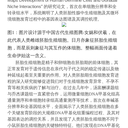
Maps Development of Human Germline Cells and Gonadal
Niche Interactions”
的研究论文，首次在单细胞分辨率和全
转录组水平，系统阐明了人类胚胎性腺中生殖细胞及其微环
境细胞发育过程中的基因表达图谱及其调控机理。
图1：图片设计源于中国古代生殖图腾-女娲和伏羲，在
此代表人类雌雄胚胎生殖细胞。日月亦象征胚胎生殖细
胞，而星辰则象征与其互作的体细胞。整幅画面传递着
生命伊始这一含义。
胚胎生殖细胞是精子和卵细胞在胚胎期的前体细胞，其
正常发育对于遗传信息在亲代与子代之间的稳定传递
以及物
种延续
起着至关重要的作用。对人类胚胎
期
生殖细胞发育进
程的深入研究能够促进我们对于生殖细胞发育异常、不孕不
育等相关疾病的了解与治疗。在过去几年中，汤富酬课题组
与乔杰课题组一直紧密合作，运用微量细胞
DNA
甲基化组高
通量测序和单细胞转录组高通量测序等技术，首次在单碱基
分辨率和全基因组水平，全面揭示了人类胚胎生殖细胞在多
个关键发育阶段的大规模
DNA
甲基化组重编程过程、及其对
基因表达的调控关系，并且发现了人类胚胎生殖细胞不同于
小鼠胚胎生殖细胞的关键独特特征。他们发现在
DNA
甲基化