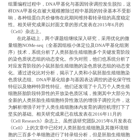
组重编程过程中，
DNA
甲基化与基因转录调控发生脱扣，这
样
DNA
甲基化在被大规模擦除过程中基因的转录基本不受影
响，各种组蛋白共价修饰在此期间维持着转录组的高度稳定
性。相关研究成果以封面文章的形式发表在
2015
年
6
月的
《
Cell
》杂志上。
在此基础上，两个课题组继续深入研究，采用优化的微
量细胞
NOMe-seq
（全基因组核小体定位及
DNA
甲基化组测
序）技术，系统分析了人类胚胎生殖细胞多个关键发育阶段
的染色质状态组的动态变化。作为对照，他们也系统分析了
对应发育阶段的小鼠胚胎生殖细胞的染色质状态组的动态变
化。通过进化比对分析，揭示了人类和小鼠胚胎生殖细胞染
色质状态组、
DNA
甲基化组
参与
基因表达调控的进化保守性
特征以及物种特异性特征。他们还发现了十几万个人类生殖
细胞
胚胎
阶段特异性的开放染色质区域，推测其中大部分为
全新的人类胚胎生殖细胞特异性
激活
的增强子调控元件，这
为解析增强子对于人类生殖细胞体内发育的调控机理打下了
坚实的基础。相关研究成果已在线发表在
2016
年
11
月的
《
Cell Research
》杂志上。虽然该研究团队
2015
年
6
月发表在
《
Cell
》上的文章中已经对人类胚胎生殖细胞及其微环境细
胞的三百多个单细胞进行了转录组分析，但是胚胎生殖细胞