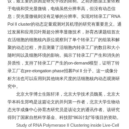
议，最主要的原因是研究手段的限制。之前的数据主要依赖
于电镜和荧光显微镜，电镜虽然分辨率高，但没有动态信
息；荧光显微镜则没有足够的分辨率。实现对转录工厂RNA
Pol II cluster的动态定量观测对其机理的研究有重要意义。通
过发展和应用贝叶斯超分辨率显微技术，孙育杰课题组首次
在活细胞的细胞核内原位观察到了单个转录工厂的组装和解
聚的动态过程，并且测量了活细胞内转录工厂的数目和大小
随时间以及细胞环境的影响。揭示了转录工厂产生和消失的
异质性，支持了转录工厂产生的on-demand模型，证明了转
录工厂在pre-elongation phase招募Pol II 分子。这一成像分
析方法也可以应用到其他纳米尺度的活细胞核内动态观测研
究中。
北京大学博士生陈轩泽，北京大学技术员魏冕，北京大
学本科生郑鸣是这篇论文的并列第一作者，北京大学生物动
态光学成像中心孙育杰研究员是该论文的通讯作者。该研究
得到了国家自然科学基金、科技部“863计划”等项目的资助。
Study of RNA Polymerase II Clustering inside Live-Cell