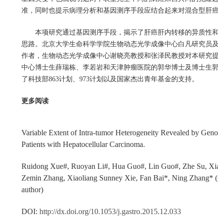
准，同时也提示病理分析和基因测序手段应结合起来对混合型肝
本项研究通过基因测序手段，揭示了肝癌肝内转移的异质性
思路。北京大学生命科学学院生物动态光学成像中心白凡研究员
作者，生物动态光学成像中心谢晓亮教授和张泽民教授对本研究
中心博士生薛瑞栋、李若岩和天津肿瘤医院的郭华博士及博士生
了
科技部
863
计划、
973
计划
以及国家杰出青年基金的支持。
更多阅读
Variable Extent of Intra-tumor Heterogeneity Revealed by Geno
Patients with Hepatocellular Carcinoma.
Ruidong Xue#, Ruoyan Li#, Hua Guo#, Lin Guo#, Zhe Su, Xiao
Zemin Zhang, Xiaoliang Sunney Xie, Fan Bai*, Ning Zhang* (#
author)
DOI:
http://dx.doi.org/10.1053/j.gastro.2015.12.033