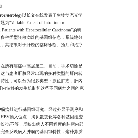
8
roenterology
以长文在线发表了生物动态光学
在题为
“Variable Extent of Intra-tumor
 Patients with Hepatocellular Carcinoma”
的研
内多种类型转移病灶的基因组信息，系统地分
系，其结果对于肝癌的临床诊断、预后和治疗
率在所有癌症中高居第二。目前，手术切除是
，这与患者肝脏经常出现的多种类型的肝内转
的特性，可以分为很多类型：原位肿瘤，肝内
肝内转移的发生机制和这些不同病灶之间的克
肿瘤病灶进行基因组研究。经过外显子测序和
，
HBV
插入位点，拷贝数变化等各种基因组变
到
97%
不等，反映出病人不同程度的肿瘤内部
能完全反映病人肿瘤的基因组特性，这种异质