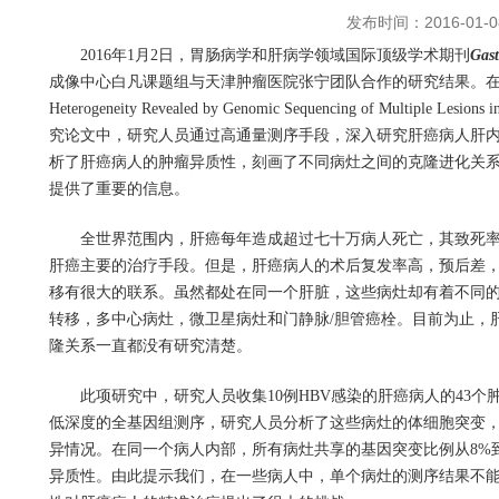
发布时间：2016-01-0
2016
年
1
月
2
日，胃肠病学和肝病学领域国际顶级学术期刊
Gast
成像中心白凡课题组与天津肿瘤医院张宁团队合作的研究结果。
Heterogeneity Revealed by Genomic Sequencing of Multiple Lesions in
究论文中，研究人员通过高通量测序手段，深入研究肝癌病人肝
析了肝癌病人的肿瘤异质性，刻画了不同病灶之间的克隆进化关
提供了重要的信息。
全世界范围内，肝癌每年造成超过七十万病人死亡，其致死
肝癌主要的治疗手段。但是，肝癌病人的术后复发率高，预后差
移有很大的联系。虽然都处在同一个肝脏，这些病灶却有着不同
转移，多中心病灶，微卫星病灶和门静脉
/
胆管癌栓。目前为止，
隆关系一直都没有研究清楚。
此项研究中，研究人员收集
10
例
HBV
感染的肝癌病人的
43
个
低深度的全基因组测序，研究人员分析了这些病灶的体细胞突变
异情况。在同一个病人内部，所有病灶共享的基因突变比例从
8%
异质性。由此提示我们，在一些病人中，单个病灶的测序结果不