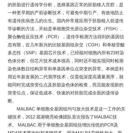
的胚胎进行遗传学分析，选择基因正常的胚胎移入宫腔，是
一种更早期的产前诊断技术，可避免中期引产、有效地防止
有遗传疾病患儿的出生。国内外常规应用于胚胎植入前遗传
学诊断的方法，开始是单细胞荧光原位杂交技术（FISH）、
聚合酶链反应技术（PCR），遗传学检测方法得到的基因信
息有限，近几年新兴的比较基因组杂交（CGH）和单核苷酸
多态性（SNP）基因芯片技术，已经能对细胞内所有23对染
色体分析，但芯片技术成本很高，同时还不能实现同时检测
染色体数目结构异常和单基因单位点突变的异常。本例是利
用近年新发展的二代测序技术，仅需低深度高通量测序，就
能同时完成突变位点及胚胎染色体的检查，而且能发现新的
突变位点，保证低成本、快速的对胚胎完成全面的遗传诊
断。
MALBAC 单细胞全基因组均匀放大技术是这一工作的关
键技术，2012 底谢晓亮哈佛团队首次报告了MALBAC技
术。 MALBAC 用于单细胞全基因组括增比传统的PCR及
MDA技术要均勻和准确得多，因为MALBA是线性放大，而