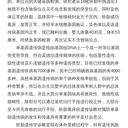
的、单位点的关键基因检测。研究者从18枚胚胎中挑选出3
枚既不包含致病位点又不包含新发现的突变位点，同时染色
体正常的胚胎，选择其中一枚移植到女方子宫内，胚胎成功
着床，发育正常，并经羊水细胞基因验证，染色体以及该遗
传病基因均正常，现已顺利分娩，婴儿体重4030克，身长53
厘米。经脐血基因检测，再次证实不含致病位点。
单基因遗传病是指由基因组DNA上一个或一对等位基因
突变所导致、符合孟德尔遗传规律的疾病，包括显性遗传、
隐性遗传及X-连锁遗传等多种遗传类型。目前已经发现的单
基因遗传疾病有7000多种，其中已经明确致病基因的有4000
多种。虽然单基因遗传病的单个病种发病率较低，但由于其
种类繁多，所以在出生活婴中的总体发病率和人群中的总体
患病率并不低。并且大部分单基因病具有致死性、致残性或
致畸性，除部分可以通过某些治疗手段进行校正外，大部分
至今尚无有效的治疗手段。胚胎着床前遗传诊断对预防单基
因遗传病的发生和传递具有重要的科学及社会意义。
胚胎遗传学诊断是指在体外受精过程中，对有遗传风险