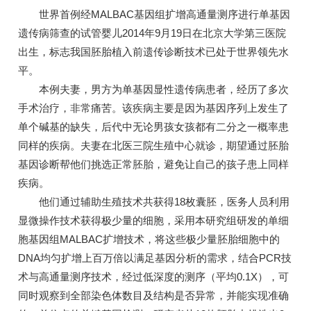
世界首例经MALBAC基因组扩增高通量测序进行单基因
遗传病筛查的试管婴儿2014年9月19日在北京大学第三医院
出生，标志我国胚胎植入前遗传诊断技术已处于世界领先水
平。
本例夫妻，男方为单基因显性遗传病患者，经历了多次
手术治疗，非常痛苦。该疾病主要是因为基因序列上发生了
单个碱基的缺失，后代中无论男孩女孩都有二分之一概率患
同样的疾病。夫妻在北医三院生殖中心就诊，期望通过胚胎
基因诊断帮他们挑选正常胚胎，避免让自己的孩子患上同样
疾病。
他们通过辅助生殖技术共获得18枚囊胚，医务人员利用
显微操作技术获得极少量的细胞，采用本研究组研发的单细
胞基因组MALBAC扩增技术，将这些极少量胚胎细胞中的
DNA均匀扩增上百万倍以满足基因分析的需求，结合PCR技
术与高通量测序技术，经过低深度的测序（平均0.1X），可
同时观察到全部染色体数目及结构是否异常，并能实现准确