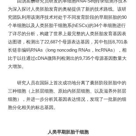
由汤富酬研究员研发的单细胞RNA-Seq转录组测序技术
为深入探讨人类胚胎发育的奥秘提供了新的技术路线。该研
究团队利用该测序技术对处于不同发育阶段的早期胚胎的90
个单细胞以及人类胚胎干细胞系(hESCs)的34个单细胞进行
了详尽的分析，构建了世界上最完整的人类胚胎发育基因表
达图谱，检测出了22,687个母源表达基因，其中包括8,701条
长链非编码RNAs（long noncoding RNAs，lncRNAs），相
比于以往通过cDNA微阵列检测出的9,735个母源基因数量大
大增加。
研究人员在国际上首次成功地分离了囊胚阶段胚胎中的
三种细胞（上胚层细胞、原始内胚层细胞、以及滋养外胚层
细胞），并进一步分析其基因表达情况，发现了一批新的细
胞分化相关的标志基因。
人类早期胚胎干细胞