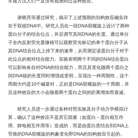
常规方法人们一直没有观测到过这种效应。
谢晓亮等通过研究，揭示了上述预期的别构效应确实存
在于双链DNA中。研究人员在一段DNA双螺旋上设计了两种
蛋白分子的结合位点，并且调节其间DNA的长度。通过单分
子全内反射荧光显微镜可以观察荧光标记的单个蛋白分子从
其DNA结合位点上掉下来的速率，从而测定该蛋白分子对于
此位点的相对结合能力。实验表明两个不同的DNA结合蛋白
可以影响各自对DNA的结合能力，而且其变化随两个蛋白之
间DNA链的长度同时增强或变弱，呈现出一种周期性，这个
周期大约是10个碱基对，正好是DNA双螺旋的一个周期，并
且这种效应的大小会随着两个蛋白之间的距离增加而衰减。
研究人员进一步通过各种对照实验及分子动力学模拟计
算，确认了这种效应不是其它因素（如蛋白－蛋白相互作
用、静电相互作用等）造成的，而是由蛋白质结合到DNA上
导致的DNA双螺旋的构象变化即DNA的别构效应引起的。