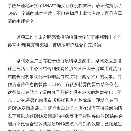
手段严谨地证实了DNA中确实存在别构效应。该研究揭示了
DNA一个新的基本性质，不但在物理上非常有趣，而且有重
要的生理意义。
该项工作是由谢晓亮教授的哈佛大学研究组和我中心的
孙育杰/谢晓亮研究组、苏晓东研究组合作完成的。
别构效应广泛存在于蛋白质特别是酶中。别构效应是描
述远离活性中心的结合到变构位点的效应因子能够通过蛋白
质的长程构象变化来影响蛋白质功能（酶活性）的现象。而
作为遗传信息的载体，DNA上有很多特异的蛋白结合位点，
这些位点在结合了蛋白分子前后会具有较大的构象变化，那
么，DNA是否也像蛋白质那样具有别构效应，即结合在同一
条DNA双螺旋链上的两个蛋白分子是否在没有直接接触的情
况下可以通过DNA双螺旋的构象变化而影响各自的DNA结合
能力？比较合理的预期是DNA应该具有别构效应，然而通过