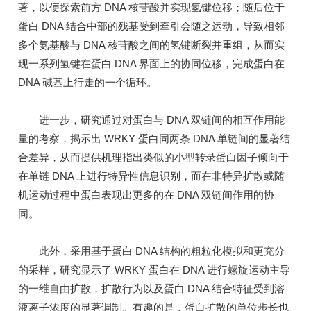
著，以便探索前方 DNA 核苷酸并实现氢键位移；随后位于
蛋白 DNA 结合中部的残基受到牵引会随之运动，导致相邻
多个氨基酸与 DNA 核苷酸之间的氢键断裂并重组，从而实
现一系列氢键在蛋白 DNA 界面上的协同位移，完成蛋白在
DNA 碱基上行走的一个循环。
进一步，研究通过对蛋白与 DNA 双链间的相互作用能
量的考察，揭示出 WRKY 蛋白同两条 DNA 单链间的显著结
合差异，从而提供机理指出类似的小型转录蛋白因子倾向于
在单链 DNA 上进行特异性信息识别，而在非特异扩散或随
机运动过程中蛋白表现出更多的在 DNA 双链间作用的协
同。
此外，采用基于蛋白 DNA 结构的粗粒化模拟和更充分
的采样，研究显示了 WRKY 蛋白在 DNA 进行螺旋运动主导
的一维自由扩散，扩散行为以及蛋白 DNA 结合特征受到溶
液离子浓度的显著调制。有趣的是，蛋白扩散的单位步长也