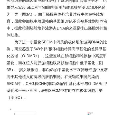
胚胎细胞的基因组甲基化进行了系统的非监督聚类分析，结
果显示3/96 SECM与MII期卵细胞与雌原核的基因组DNA聚
为一类（图3A）。由于胚胎在体外培养过程中仍在持续发
育，因此卵细胞中雌原核的基因组DNA不会被释放到培养液
中，据此推测胚胎培养液游离DNA的来源是排出胚胎外的极
体细胞。
为了进一步量化SECM中污染的极体细胞游离DNA的比
例，研究鉴定了548个卵/极体细胞特异高甲基化的差异甲基
化区域（O-DMRs），这些区域在卵细胞和雌原核中高度甲
基化，而在植入前胚胎细胞以及颗粒细胞中低甲基化（图
3B）。据文献报道，非CpG的甲基化水平在卵母细胞中显著
高于其他植入前阶段的胚胎细胞。在无颗粒细胞污染的
SECM中，CHG和CHH(非CpG)的甲基化水平与O-DMRs甲
基化水平呈正相关，表明SECM中有时存在极体细胞污染
（图 3C）。