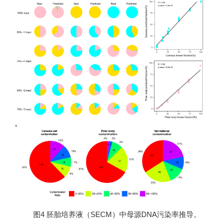
图4 胚胎培养液（SECM）中母源DNA污染率推导。