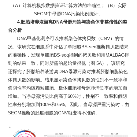
（A）计算机模拟数据验证计算方法的准确性；（B）实际
SECM中母源DNA污染比例统计。
4.胚胎培养液游离DNA母源污染与染色体非整倍性的整
合分析
DNA甲基化测序可以推断染色体拷贝数（CNV）的情
况。该研究在细胞系中评估了单细胞BS-seq推断拷贝数结果
的准确性，发现单细胞BS-seq得到的拷贝数和用MALBAC得
到的结果一致，同时所需的起始量很低（图 5A）。该研究
还探究了胚胎培养液游离DNA母源污染对推断胚胎细胞染色
体拷贝数的影响。结果显示染色体拷贝数的性别不一致率和
假阴性率均随颗粒细胞、极体细胞和母源净污染率的增加而
增加。当净母源污染比例高于60%时，性别不一致率和假阴
性率分别增加到100%和75%。因此，当母源严重污染时，由
SECM推断的胚胎细胞的CNV就变得不准确。