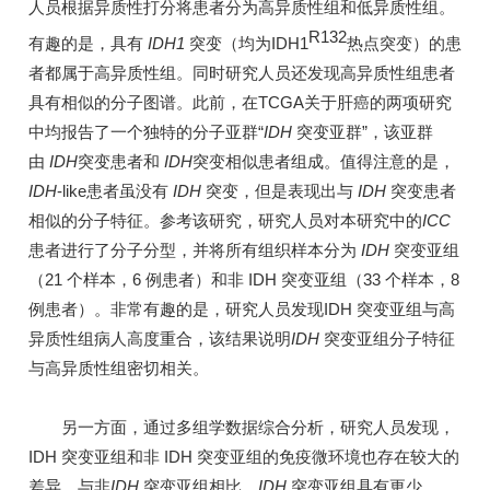
人员根据异质性打分将患者分为高异质性组和低异质性组。
R132
有趣的是，具有
IDH1
突变（均为IDH1
热点突变）的患
者都属于高异质性组。同时研究人员还发现高异质性组患者
具有相似的分子图谱。此前，在TCGA关于肝癌的两项研究
中均报告了一个独特的分子亚群“
IDH
突变亚群”，该亚群
由
IDH
突变患者和
IDH
突变相似患者组成。值得注意的是，
IDH
-like患者虽没有
IDH
突变，但是表现出与
IDH
突变患者
相似的分子特征。参考该研究，研究人员对本研究中的
ICC
患者进行了分子分型，并将所有组织样本分为
IDH
突变亚组
（21 个样本，6 例患者）和非 IDH 突变亚组（33 个样本，8
例患者）。非常有趣的是，研究人员发现IDH 突变亚组与高
异质性组病人高度重合，该结果说明
IDH
突变亚组分子特征
与高异质性组密切相关。
另一方面，通过多组学数据综合分析，研究人员发现，
IDH 突变亚组和非 IDH 突变亚组的免疫微环境也存在较大的
差异，与非
IDH
突变亚组相比，
IDH
突变亚组具有更少