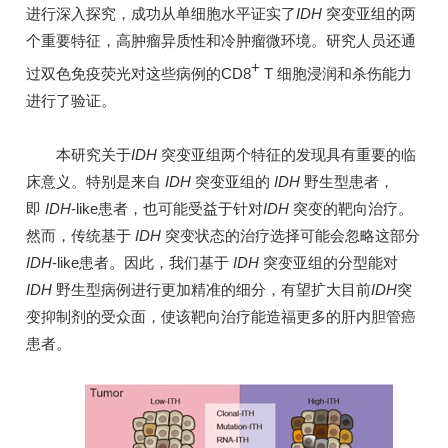
进行深入探究，成功从单细胞水平证实了
IDH
突变亚组的两
个重要特征，高肿瘤异质性和冷肿瘤微环境。研究人员还通
+
过双色免疫荧光对这些病例的CD8
T 细胞浸润和杀伤能力
进行了验证。
本研究关于
IDH
突变亚组两个特征的发现具有重要的临
床意义。特别是来自
IDH
突变亚组的
IDH
野生型患者，
即
IDH
-like患者，也可能受益于针对
IDH
突变的靶向治疗。
然而，传统基于
IDH
突变状态的治疗选择可能会忽略这部分
IDH
-like患者。因此，我们基于
IDH
突变亚组的分型能对
IDH
野生型病例进行更加精准的细分，有望扩大目前
IDH
突
变抑制剂的受众面，使该靶向治疗能造福更多的肝内胆管癌
患者。