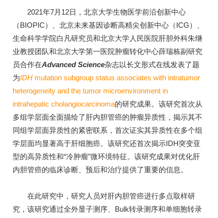
2021年7月12日，北京大学生物医学前沿创新中心
（BIOPIC）、北京未来基因诊断高精尖创新中心（ICG）、
生命科学学院白凡研究员和北京大学人民医院肝胆外科朱继
业教授团队和北京大学第一医院肿瘤转化中心薛瑞栋副研究
员合作在
Advanced Science
杂志以长文形式在线发表了题
为
IDH
mutation subgroup status associates with intratumor
heterogeneity and the tumor microenvironment in
intrahepatic cholangiocarcinoma
的研究成果。该研究首次从
多组学层面全面描绘了肝内胆管癌的肿瘤异质性，揭示其不
同组学层面异质性的紧密联系，首次证实其异质性在多个组
学层面均显著高于肝细胞癌。该研究还首次揭示IDH突变亚
型的高异质性和“冷肿瘤”微环境特征。该研究成果对优化肝
内胆管癌的临床诊断、预后和治疗提供了重要的信息。
在此研究中，研究人员对肝内胆管癌进行多点取样研
究，该研究通过全外显子测序、Bulk转录测序和单细胞转录