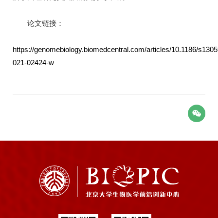
论文链接：
https://genomebiology.biomedcentral.com/articles/10.1186/s1305
021-02424-w