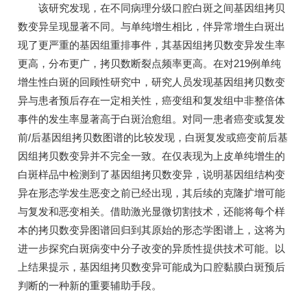
该研究发现，在不同病理分级口腔白斑之间基因组拷贝
数变异呈现显著不同。与单纯增生相比，伴异常增生白斑出
现了更严重的基因组重排事件，其基因组拷贝数变异发生率
更高，分布更广，拷贝数断裂点频率更高。在对219例单纯
增生性白斑的回顾性研究中，研究人员发现基因组拷贝数变
异与患者预后存在一定相关性，癌变组和复发组中非整倍体
事件的发生率显著高于白斑治愈组。对同一患者癌变或复发
前/后基因组拷贝数图谱的比较发现，白斑复发或癌变前后基
因组拷贝数变异并不完全一致。在仅表现为上皮单纯增生的
白斑样品中检测到了基因组拷贝数变异，说明基因组结构变
异在形态学发生恶变之前已经出现，其后续的克隆扩增可能
与复发和恶变相关。借助激光显微切割技术，还能将每个样
本的拷贝数变异图谱回归到其原始的形态学图谱上，这将为
进一步探究白斑病变中分子改变的异质性提供技术可能。以
上结果提示，基因组拷贝数变异可能成为口腔黏膜白斑预后
判断的一种新的重要辅助手段。