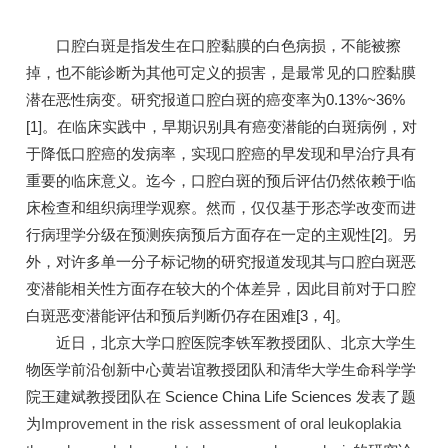
口腔白斑是指发生在口腔黏膜的白色病损，不能被擦
掉，也不能诊断为其他可定义的损害，是最常见的口腔黏膜
潜在恶性病变。研究报道口腔白斑的癌变率为0.13%~36%
[1]。在临床实践中，早期识别具有癌变潜能的白斑病例，对
于降低口腔癌的发病率，实现口腔癌的早发现和早治疗具有
重要的临床意义。迄今，口腔白斑的预后评估仍然依赖于临
床检查和组织病理学观察。然而，仅仅基于形态学改变而进
行病理学分级在预测疾病预后方面存在一定的主观性[2]。另
外，对许多单一分子标记物的研究报道发现其与口腔白斑恶
变潜能相关性方面存在较大的个体差异，因此目前对于口腔
白斑恶变潜能评估和预后判断仍存在困难[3，4]。
近日，北京大学口腔医院李铁军教授团队、北京大学生
物医学前沿创新中心黄岩谊教授团队和清华大学生命科学学
院王建斌教授团队在 Science China Life Sciences 发表了题
为
Improvement in the risk assessment of oral leukoplakia