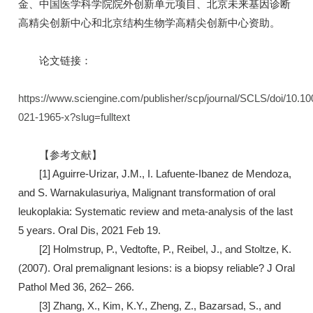
金、中国医学科学院院外创新单元项目、北京未来基因诊断
高精尖创新中心和北京结构生物学高精尖创新中心资助。
论文链接：
https://www.sciengine.com/publisher/scp/journal/SCLS/doi/10.1
021-1965-x?slug=fulltext
【参考文献】
[1] Aguirre-Urizar, J.M., I. Lafuente-Ibanez de Mendoza,
and S. Warnakulasuriya, Malignant transformation of oral
leukoplakia: Systematic review and meta-analysis of the last
5 years. Oral Dis, 2021 Feb 19.
[2] Holmstrup, P., Vedtofte, P., Reibel, J., and Stoltze, K.
(2007). Oral premalignant lesions: is a biopsy reliable? J Oral
Pathol Med 36, 262– 266.
[3] Zhang, X., Kim, K.Y., Zheng, Z., Bazarsad, S., and