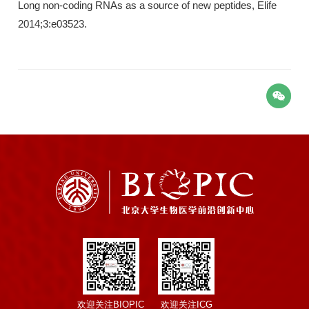
Long non-coding RNAs as a source of new peptides, Elife
2014;3:e03523.
欢迎关注BIOPIC
欢迎关注ICG