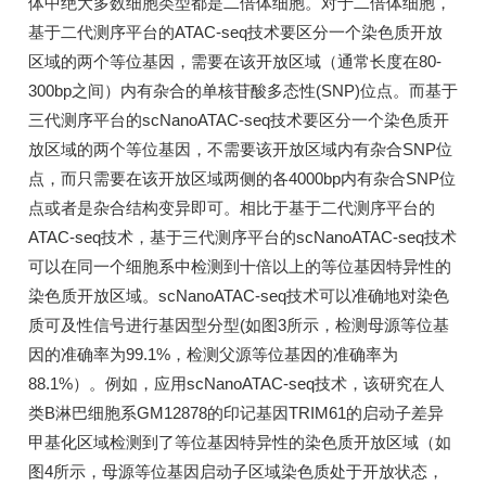
体中绝大多数细胞类型都是二倍体细胞。对于二倍体细胞，
基于二代测序平台的ATAC-seq技术要区分一个染色质开放
区域的两个等位基因，需要在该开放区域（通常长度在80-
300bp之间）内有杂合的单核苷酸多态性(SNP)位点。而基于
三代测序平台的scNanoATAC-seq技术要区分一个染色质开
放区域的两个等位基因，不需要该开放区域内有杂合SNP位
点，而只需要在该开放区域两侧的各4000bp内有杂合SNP位
点或者是杂合结构变异即可。相比于基于二代测序平台的
ATAC-seq技术，基于三代测序平台的scNanoATAC-seq技术
可以在同一个细胞系中检测到十倍以上的等位基因特异性的
染色质开放区域。scNanoATAC-seq技术可以准确地对染色
质可及性信号进行基因型分型(如图3所示，检测母源等位基
因的准确率为99.1%，检测父源等位基因的准确率为
88.1%）。例如，应用scNanoATAC-seq技术，该研究在人
类B淋巴细胞系GM12878的印记基因TRIM61的启动子差异
甲基化区域检测到了等位基因特异性的染色质开放区域（如
图4所示，母源等位基因启动子区域染色质处于开放状态，