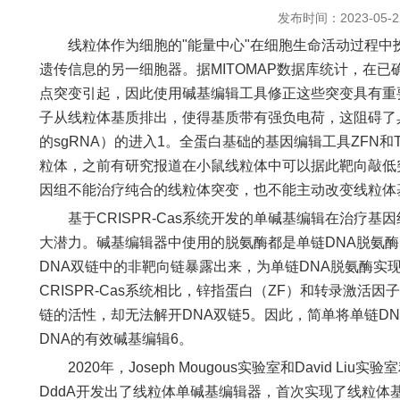
发布时间：2023-05-2
线粒体作为细胞的"能量中心"在细胞生命活动过程中
遗传信息的另一细胞器。据MITOMAP数据库统计，在已
点突变引起，因此使用碱基编辑工具修正这些突变具有重
子从线粒体基质排出，使得基质带有强负电荷，这阻碍了具
的sgRNA）的进入1。全蛋白基础的基因编辑工具ZFN和
粒体，之前有研究报道在小鼠线粒体中可以据此靶向敲低突
因组不能治疗纯合的线粒体突变，也不能主动改变线粒
基于CRISPR-Cas系统开发的单碱基编辑在治疗基
大潜力。碱基编辑器中使用的脱氨酶都是单链DNA脱氨酶，
DNA双链中的非靶向链暴露出来，为单链DNA脱氨酶实
CRISPR-Cas系统相比，锌指蛋白（ZF）和转录激活因
链的活性，却无法解开DNA双链5。因此，简单将单链DN
DNA的有效碱基编辑6。
2020年，Joseph Mougous实验室和David Li
DddA开发出了线粒体单碱基编辑器，首次实现了线粒体基因C-