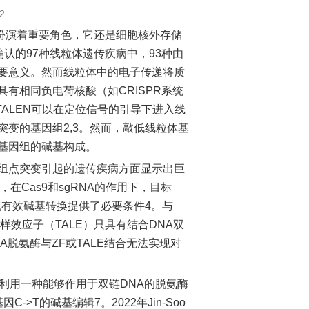
2
扮演着重要角色，它还是细胞核外存储
确认的97种线粒体遗传疾病中，93种由
要意义。然而线粒体中的电子传递将质
有相同负电荷核酸（如CRISPR系统
TALEN可以在定位信号的引导下进入线
变的基因组2,3。然而，敲低线粒体基
体基因组的碱基构成。
因组点突变引起的遗传疾病方面显示出巨
在Cas9和sgRNA的作用下，目标
现有效碱基转换提供了必要条件4。与
子样效应子（TALE）只具有结合DNA双
A脱氨酶与ZF或TALE结合无法实现对
u实验室利用一种能够作用于双链DNA的脱氨酶
>T的碱基编辑7。2022年Jin-Soo