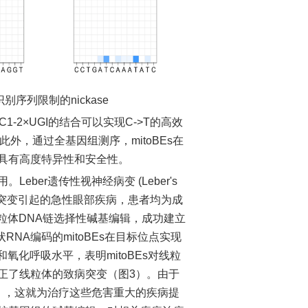
别序列限制的nickase
C1-2×UGI的结合可以实现C->T的高效
此外，通过全基因组测序，mitoBEs在
具有高度特异性和安全性。
er遗传性视神经病变 (Leber's
一种由线粒体基因突变引起的急性眼部疾病，患者均为成
线粒体DNA链选择性碱基编辑，成功建立
NA编码的mitoBEs在目标位点实现
氧化呼吸水平，表明mitoBEs对线粒
正了线粒体的致病突变（图3）。由于
），这就为治疗这些危害重大的疾病提