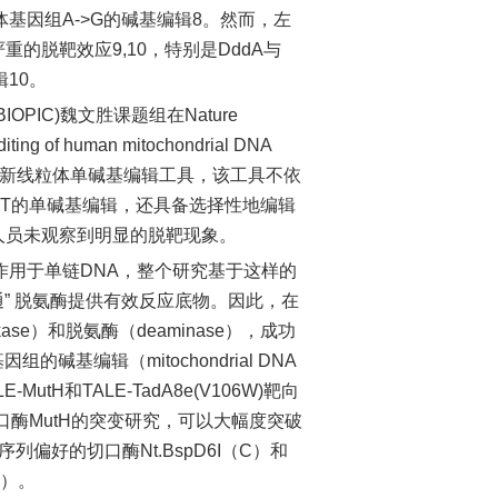
粒体基因组A->G的碱基编辑8。然而，左
的脱靶效应9,10，特别是DddA与
10。
IC)魏文胜课题组在Nature
ing of human mitochondrial DNA
Es的全新线粒体单碱基编辑工具，该工具不依
C->T的单碱基编辑，还具备选择性地编辑
人员未观察到明显的脱靶现象。
作用于单链DNA，整个研究基于这样的
” 脱氨酶提供有效反应底物。因此，在
se）和脱氨酶（deaminase），成功
基编辑（mitochondrial DNA
-MutH和TALE-TadA8e(V106W)靶向
口酶MutH的突变研究，可以大幅度突破
偏好的切口酶Nt.BspD6I（C）和
2）。