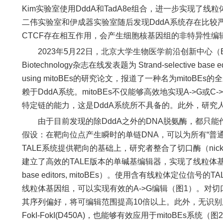
Kim实验室使用DddA和TadA8e组合，进一步实现了线
二伟实验室和伊成器实验室随后发现DddA系统存在比较严重
CTCF存在相互作用，会产生细胞核基因组的非特异性编辑
2023年5月22日，北京大学生物医学前沿创新中心（BIOP
Biotechnology杂志在线发表题为 Strand-selective base edit
using mitoBEs的研究论文，报道了一种名为mitoB
赖于DddA系统。mitoBEs不仅能够高效地实现A->G或
特定链的能力，这是DddA系统所不具备的。此外，研究
由于目前发现的除DddA之外的DNA脱氨酶，都只能
假设：在靶向位点产生瞬时的单链DNA，可以为所有“普通
TALE系统提供靶向的基础上，研究者整合了切口酶（nicka
建立了高效的TALE版本的单碱基编辑器，实现了线粒体基因组的碱
base editors, mitoBEs）。使用含有线粒体定位信号的TALE
线粒体基因组，可以实现有效的A->G编辑（图1）。对切
其序列偏好，将可编辑范围提高10倍以上。此外，无识别序列
FokI-FokI(D450A)，也能够有效应用于mitoBEs系统（图