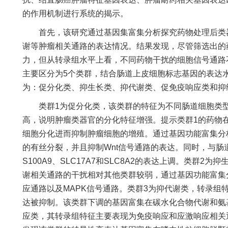
的作用机制进行系统的揭示。
首先，该研究通过基因集富集分析探究药物处理后类器
谢等肿瘤相关通路的表达情况。结果发现，尽管筛选出的
力，但从转录组水平上看，不同药物干扰的细胞信号通路
主要区分为5个类群，结合肠道上皮细胞标志基因的表达
为：促分化类、抑生长类、抑代谢类、促免疫响应类和抑
类群1为促分化类，该类群的特征为不同肠道细胞类型
高，说明肿瘤类器官的分化特征增强。提示类群1的药物
细胞分化进而抑制肿瘤细胞的增殖。通过基因功能富集分
的有丝分裂，并且抑制Wnt信号通路的表达。同时，与肠
S100A9、SLC17A7和SLC8A2的表达上调。类群
谢相关通路的干扰相对其他类群较弱，通过基因功能富集
应通路以及MAPK信号通路。类群3为抑代谢类，转录组
达被抑制。该类群下调的基因富集在碳水化合物代谢和氨
应类，其转录组特征主要表现为免疫响应和应激响应相关