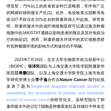
理亚型，75%以上的患者首诊时已是晚期，常伴有广泛
的网膜转移和腹水产生[1]。此外，免疫检查点阻断等免
疫治疗手段仅在10%左右的卵巢癌病人中起效。研究表
明，卵巢癌腹水中的成纤维细胞亚群可以通过激活肿瘤
细胞中的JAK/STAT通路以影响患者的预后及其对免疫治
疗的响应[2]。然而，卵巢癌腹水环境中的其它细胞类群
对其肿瘤微环境的影响方式和途径仍不明确。
2023年7月24日，北京大学生物医学前沿创新中心
（BIOPIC）
张泽民
团队与上海交通大学医学院附属新华
医院
汪希鹏
团队，以及上海交通大学医学院上海市免疫
学研究所博士后
李子逸
合作在
Nature Cancer
期刊在线
发表了题为
Single-cell analyses implicate ascites in
remodeling the ecosystems of primary and metastatic
tumors in ovarian cancer
的研究论文。该研究指出了卵
巢癌腹水中的记忆T细胞是肿瘤原发灶及转移灶中终末态