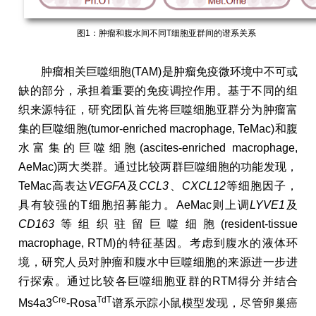
图1：肿瘤和腹水间不同T细胞亚群间的谱系关系
肿瘤相关巨噬细胞(TAM)是肿瘤免疫微环境中不可或
缺的部分，承担着重要的免疫调控作用。基于不同的组
织来源特征，研究团队首先将巨噬细胞亚群分为肿瘤富
集的巨噬细胞(tumor-enriched macrophage, TeMac)和腹
水富集的巨噬细胞(ascites-enriched macrophage,
AeMac)两大类群。通过比较两群巨噬细胞的功能发现，
TeMac高表达
VEGFA
及
CCL3
、
CXCL12
等细胞因子，
具有较强的T细胞招募能力。AeMac则上调
LYVE1
及
CD163
等组织驻留巨噬细胞(resident-tissue
macrophage, RTM)的特征基因。考虑到腹水的液体环
境，研究人员对肿瘤和腹水中巨噬细胞的来源进一步进
行探索。通过比较各巨噬细胞亚群的RTM得分并结合
Cre
TdT
Ms4a3
-Rosa
谱系示踪小鼠模型发现，尽管卵巢癌