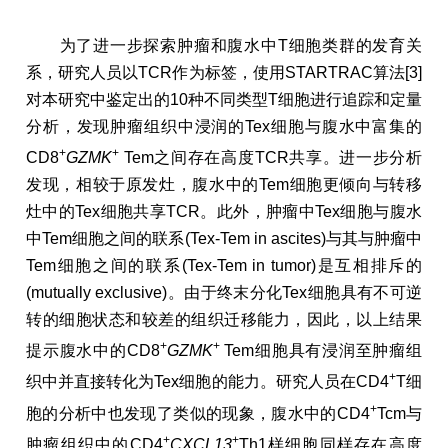
为了进一步探索肿瘤和腹水中T细胞类群的发育关
系，研究人员以TCR作为标签，使用STARTRAC算法[3]
对本研究中鉴定出的10种不同类型T细胞进行追踪和定量
分析，发现肿瘤组织中浸润的Tex细胞与腹水中富集的
+
+
CD8
GZMK
Tem之间存在高度TCR共享。进一步分析
发现，相较于原发灶，腹水中的Tem细胞更倾向与转移
灶中的Tex细胞共享TCR。此外，肿瘤中Tex细胞与腹水
中Tem细胞之间的联系(Tex-Tem in ascites)与其与肿瘤中
Tem细胞之间的联系(Tex-Tem in tumor)是互相排斥的
(mutually exclusive)。由于终末分化Tex细胞具有不可逆
转的细胞状态和较差的组织迁移能力，因此，以上结果
+
+
提示腹水中的CD8
GZMK
Tem细胞具有浸润至肿瘤组
+
织中并直接转化为Tex细胞的能力。研究人员在CD4
T细
+
胞的分析中也发现了类似的现象，腹水中的CD4
Tcm与
+
+
肿瘤组织中的CD4
CXCL13
Th1样细胞同样存在高度