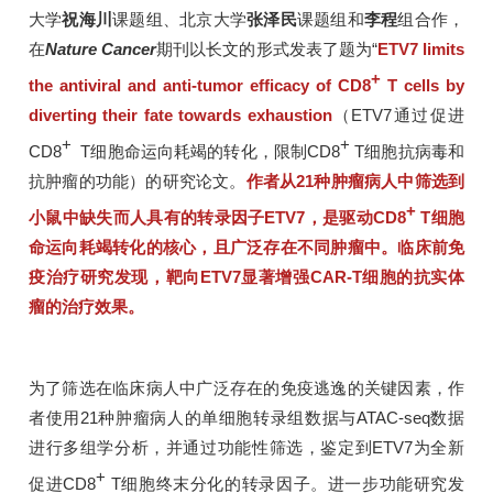
大学
祝海川
课题组、北京大学
张泽民
课题组和
李程
组合作，
在
Nature Cancer
期刊以长文的形式发表了题为“
ETV7 limits
+
the antiviral and anti-tumor efficacy of CD8
T cells by
diverting their fate towards exhaustion
（ETV7通过促进
+
+
CD8
T细胞命运向耗竭的转化，限制CD8
T细胞抗病毒和
抗肿瘤的功能）的研究论文。
作者从21种肿瘤病人中筛选到
+
小鼠中缺失而人具有的转录因子ETV7，是驱动CD8
T细胞
命运向耗竭转化的核心，且广泛存在不同肿瘤中。临床前免
疫治疗研究发现，靶向ETV7显著增强CAR-T细胞的抗实体
瘤的治疗效果。
为了筛选在临床病人中广泛存在的免疫逃逸的关键因素，作
者使用21种肿瘤病人的单细胞转录组数据与ATAC-seq数据
进行多组学分析，并通过功能性筛选，鉴定到ETV7为全新
+
促进CD8
T细胞终末分化的转录因子。进一步功能研究发