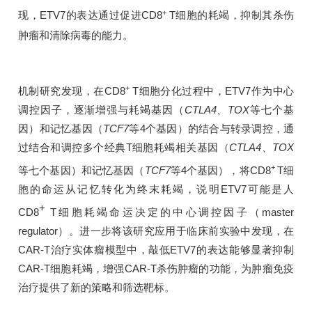
+
现，ETV7的表达通过促进CD8
T细胞的耗竭，抑制其杀伤
肿瘤和清除病毒的能力。
+
机制研究发现，在CD8
T细胞分化过程中，ETV7作为中心
调控因子，逐渐增强与耗竭基因（
CTLA4、TOX
等七个基
因）和记忆基因（
TCF7
等4个基因）的结合与转录调控，通
过结合和调控多个经典T细胞耗竭相关基因（
CTLA4、TOX
+
等七个基因）和记忆基因（
TCF7
等4个基因），将CD8
T细
胞的命运从记忆转化为终末耗竭，说明ETV7可能是人
+
CD8
T细胞耗竭命运决定的中心调控因子（master
regulator）。进一步将该研究应用于临床前实验中发现，在
CAR-T治疗实体瘤模型中，敲低ETV7的表达能够显著抑制
CAR-T细胞耗竭，增强CAR-T杀伤肿瘤的功能，为肿瘤免疫
治疗提供了新的策略和筛选靶标。