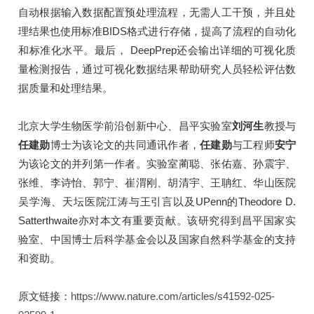
自动根据输入数据配置预处理流程，无需人工干预，并且处
理结果也使用标准BIDS格式进行存储，提高了流程的自动化
和标准化水平。最后， DeepPrep还会输出详细的可视化质
量检测报告，通过可视化数据结果帮助研究人员轻松评估数
据质量和处理结果。
北京大学生物医学前沿创新中心、
昌平实验室
刘河生
教授与
任建勋
博士为该论文的共同通讯作者，
任建勋
与工程师
安宁
为该论文的并列第一作者。实验室蔺聪、张佑嘉、孙震宇、
张维、李诗怡、郭宁、崔渭刚、胡清宇、王聃红、华山医院
吴学海、天坛医院江涛与王引言以及UPenn的Theodore D.
Satterthwaite亦对本文有重要贡献。该研究得到昌平国家实
验室、中国博士后科学基金会以及国家自然科学基金的支持
和资助。
原文链接：
https://www.nature.com/articles/s41592-025-