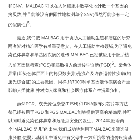
CNV
MALBAC
和
。
可以在人体细胞中数字化地计数一个基因的
,
SNV(
拷贝数
并且能够没有假阳性地检测单个
虽然可能会有一定
5
)
的假阴性
。
,
MALBAC
,
最近
我们把
用于协助人工辅助生殖和癌症的研究
,
两者皆对精准医学有着重要意义。在人工辅助生殖领域
为了避免
,MALBAC
染色体异常和单基因疾病的遗传
已经被应用于胚胎植
6
(PGS)
(PGD)
入前基因组筛查
和胚胎植入前遗传学诊断
。染色体
(
)
(
异常
即染色体层面上的拷贝数变异
是流产及许多遗传性疾病
如
)
,
7000
唐氏综合征
的主要致因。同样
约
种单基因遗传疾病会严重
,
影响人类健康
并对病人家庭和社会医疗体系产生沉重负担。
PCR
(FISH)
DNA
虽然
、荧光原位杂交
和
微阵列芯片等方法
PGD
PGS,MALBAC
,
都已经被用于
和
能够提供更高的精确度
并可
2014
,
以同时避免染色体异常和危险点突变的发生。
年
随着两
MALBAC
,
MALBAC
个“
婴儿”的出生
我们成功地利用了
来筛选健
,
康胚胎
使婴儿基因组中避免带有父母中一方所携带的遗传疾病基