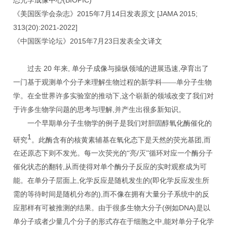
态光学成像中心
2015
7
14
[JAMA 2015;
《美国医学会杂志》
年
月
日发表原文
313(20):2021-2022]
2015
7
23
《中国医学论坛》
年
月
日发表全文译文
20
,
,
过去
年来
单分子成像与操纵领域的进展迅速
孕育出了
一门基于观测单个分子来理解生物过程的新学科——单分子生物
,
学。在全世界许多实验室的推动下
这个崭新的领域改变了我们对
,
于许多生物学问题的思考与理解
并产生出很多新知识。
一个早期单分子生物学的例子是我们对胆固醇氧化酶催化的
1
,
研究
。此酶含有的核黄素辅基在氧化态下是天然的荧光基团
而
/
在还原态下则不发光。每一次荧光的“亮
灭”循环对应一个酶分子
,
催化状态的翻转
从而使得对单个酶分子反应的实时观察成为可
,
(
能。在单分子层面上
化学反应是随机发生的
即化学反应发生所
),
需的等待时间是随机分布的
而不像在拥有大量分子系统中的反
(
DNA)
应那样有可被推测的结果。由于很多生物大分子
例如
是以
,
单分子或者少量几个分子的形式存在于细胞之中
能对单分子化学