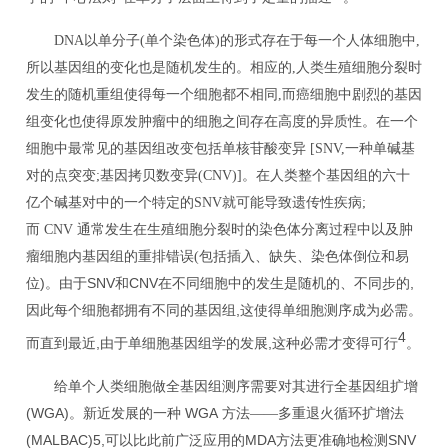
DNA
以单分子
(
单个染色体
)
的形式存在于每一个人体细胞中
,
所以基因组的变化也是随机发生的。相应的
,
人类生殖细胞分裂时
发生的随机重组使得每一个细胞都不相同
,
而癌细胞中剧烈的基因
组变化也使得原发肿瘤中的细胞之间存在高度的异质性。在一个
细胞中最常见的基因组改变包括单核苷酸变异
[SNV,
一种单碱基
对的点突变
;
基因拷贝数变异
(CNV)]
。在人类整个基因组的六十
亿个碱基对中的一个特定的
SNV
就可能导致遗传性疾病
;
而
CNV
通常发生在生殖细胞分裂时的染色体分离过程中以及肿
瘤细胞内基因组的重排错误
(
包括
插入、缺失、染色体倒位和易
)
SNV
CNV
,
位
。由于
和
在不同细胞中的发生是随机的、不同步的
,
因此每个细胞都拥有不同的基因组
这使得单细胞测序成为必需。
4
,
,
而直到最近
由于单细胞基因组学的发展
这种必需才变得可行
。
给单个人类细胞做全基因组测序需要对其进行全基因组扩增
(WGA)
WGA
。新近发展的一种
方法——多重退火循环扩增法
(MALBAC)5,
MDA
SNV
可以比此前广泛应用的
方法更准确地检测