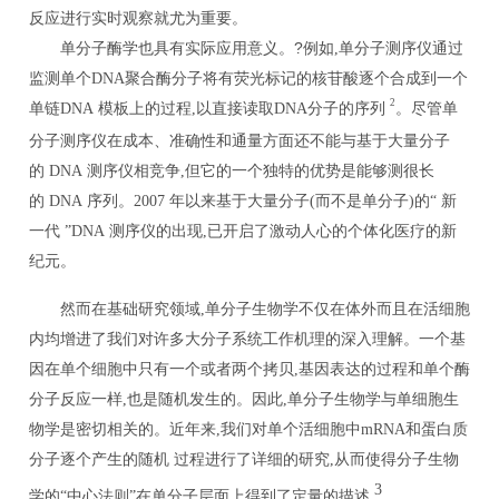
反应进行实时观察就尤为重要。
?
单分子酶学也具有实际应用意义。
例如
,
单分子测序仪通过
监测单个
DNA
聚合酶分子将有荧光标记的核苷酸逐个合成到一个
2
单链
DNA
模板上的过程
,
以直接读取
DNA
分子的序列
。尽管单
分子测序仪在成本、准确性和通量方面还不能与基于大量分子
的
DNA
测序仪相竞争
,
但它的一个独特的优势是能够测很长
的
DNA
序列。
2007
年以来基于大量分子
(
而不是单分子
)
的
“
新
一代
”DNA
测序仪的出现
,
已开启了激动人心的个体化医疗的新
纪元。
然而在基础研究领域
,
单分子生物学不仅在体外而且在活细胞
内均增进了我们对许多大分子系统工作机理的深入理解。一个基
因在单个细胞中只有一个或者两个拷贝
,
基因表达的过程和单个酶
分子反应一样
,
也是随机发生的。因此
,
单分子生物学与单细胞生
物学是密切相关的。近年来
,
我们对单个活细胞中
mRNA
和蛋白质
分子逐个产生的随机
过程进行了详细的研究
,
从而使得分子生物
3
学的“中心法则”在单分子层面上得到了定量的描述
。