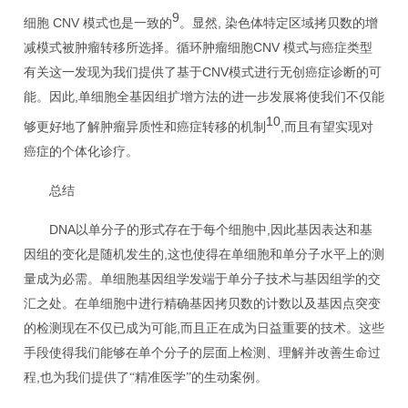
9
CNV
,
细胞
模式也是一致的
。显然
染色体特定区域拷贝数的增
CNV
减模式被肿瘤转移所选择。循环肿瘤细胞
模式与癌症类型
CNV
有关这一发现为我们提供了基于
模式进行无创癌症诊断的可
,
能。因此
单细胞全基因组扩增方法的进一步发展将使我们不仅能
10
,
够更好地了解肿瘤异质性和癌症转移的机制
而且有望实现对
癌症的个体化诊疗。
总结
DNA
,
以单分子的形式存在于每个细胞中
因此基因表达和基
,
因组的变化是随机发生的
这也使得在单细胞和单分子水平上的测
量成为必需。单细胞基因组学发端于单分子技术与基因组学的交
汇之处。在单细胞中进行精确基因拷贝数的计数以及基因点突变
,
的检测现在不仅已成为可能
而且正在成为日益重要的技术。这些
手段使得我们能够在单个分子的层面上检测、理解并改善生命过
,
程
也为我们提供了“精准医学”的生动案例。