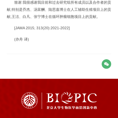
:
致谢
我很感谢我目前和过去研究组所有成员以及合作者的贡
,
献
特别是乔杰、汤富酬、陆思嘉博士在人工辅助生殖项目上的贡
,
献
王洁、白凡、张宁博士在循环肿瘤细胞项目上的贡献。
[JAMA 2015; 313(20):2021-2022]
(
)
亦舟
译