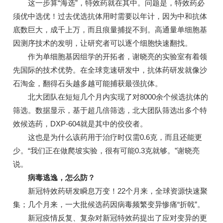
这一步算“海选”，特效药就在其中。问题是，特效药必
须优中选优！过去优选抗体用时需要以年计，因为中和抗体
底数巨大，成千上万，而且痕量捕捉不到。高通量单细胞基
因测序技术的发明，让研究者可以逐个细胞快速翻找。
作为单细胞基因组学的开拓者，谢晓亮的实验室有着领
先国际的技术优势。在全球竞速研发中，抗体药研发就像沙
石淘金，翻得石头越多越可能捕获最强抗体。
北大团队在短短几个月内实现了对8000余个候选抗体的
筛选。数据显示，基于超几倍筛选，北大团队筛选出多个特
效候选药，DXP-604就是其中的佼佼者。
这也是为什么该药用于治疗时仅需0.6克，而且还能更
少。“我们正在做爬坡实验，很有可能0.3克就够。”谢晓亮
说。
病毒逃逸，怎么防？
新冠特效药研发瞬息万变！22个月来，全球资源快速聚
集；几个月来，一大批候选药因病毒频繁变异惨痛“折戟”。
新冠疫情反复、复杂对新冠特效药提出了应对变异的更