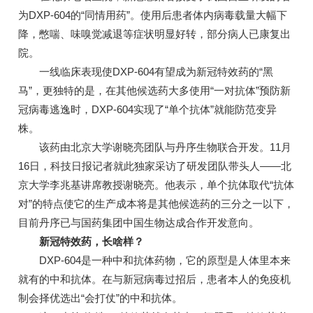
为DXP-604的“同情用药”。使用后患者体内病毒载量大幅下
降，憋喘、味嗅觉减退等症状明显好转，部分病人已康复出
院。
一线临床表现使DXP-604有望成为新冠特效药的“黑
马”，更独特的是，在其他候选药大多使用“一对抗体”预防新
冠病毒逃逸时，DXP-604实现了“单个抗体”就能防范变异
株。
该药由北京大学谢晓亮团队与丹序生物联合开发。11月
16日，科技日报记者就此独家采访了研发团队带头人——北
京大学李兆基讲席教授谢晓亮。他表示，单个抗体取代“抗体
对”的特点使它的生产成本将是其他候选药的三分之一以下，
目前丹序已与国药集团中国生物达成合作开发意向。
新冠特效药，长啥样？
DXP-604是一种中和抗体药物，它的原型是人体里本来
就有的中和抗体。在与新冠病毒过招后，患者本人的免疫机
制会择优选出“会打仗”的中和抗体。