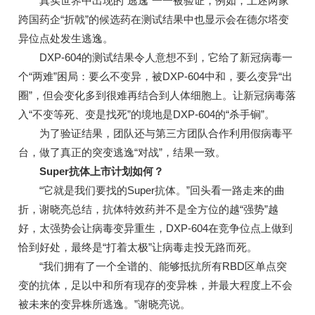
真实世界中出现的“逃逸”一一被验证，例如，上述两家
跨国药企“折戟”的候选药在测试结果中也显示会在德尔塔变
异位点处发生逃逸。
DXP-604的测试结果令人意想不到，它给了新冠病毒一
个“两难”困局：要么不变异，被DXP-604中和，要么变异“出
圈”，但会变化多到很难再结合到人体细胞上。让新冠病毒落
入“不变等死、变是找死”的境地是DXP-604的“杀手锏”。
为了验证结果，团队还与第三方团队合作利用假病毒平
台，做了真正的突变逃逸“对战”，结果一致。
Super抗体上市计划如何？
“它就是我们要找的Super抗体。”回头看一路走来的曲
折，谢晓亮总结，抗体特效药并不是全方位的越“强势”越
好，太强势会让病毒变异重生，DXP-604在竞争位点上做到
恰到好处，最终是“打着太极”让病毒走投无路而死。
“我们拥有了一个全谱的、能够抵抗所有RBD区单点突
变的抗体，足以中和所有现存的变异株，并最大程度上不会
被未来的变异株所逃逸。”谢晓亮说。