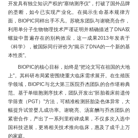
开发具有独立知识产权的“塞纳测序仪”，打破了国外品牌
的垄断，如今已实现产业化。在揭示生命基本规律方
面，BIOPIC同样出手不凡。苏晓东团队与谢晓亮合作，
利用单分子生物物理技术严谨证明并精确描述了DNA双
螺旋中普遍存在的别构效应，这一成果2013年发表于
《科学》，被国际同行评价为“揭示了DNA的一个新的基
本性质”。
BIOPIC的核心目标，始终是“把论文写在祖国的大地
上”。其科研布局紧密围绕重大临床需求展开。在生殖医
学领域，BIOPIC与北大第三医院乔杰团队的合作堪称典
范。基于单细胞测序技术，团队开发出“胚胎着床前遗传
学筛查（PGT）”方法，可精准检测胚胎染色体异常，大
幅提升试管婴儿成功率。谢晓亮、汤富酬与乔杰团队的
紧密合作，产出了一系列里程碑成果，不仅多次入选中
国科技进展，更将相关技术推向临床，惠及了成千上万
的家庭。