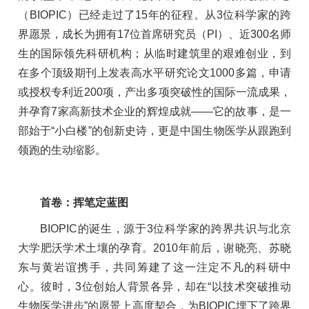
（BIOPIC）已经走过了15年的征程。从3位科学家的跨
界愿景，成长为拥有17位首席研究员（PI）、近300名师
生的国际领先科研机构；从临时建筑里的艰难创业，到
在多个顶级期刊上发表高水平研究论文1000多篇，申请
或授权专利近200项，产出多项突破性的国际一流成果，
并孕育7家高新技术企业的辉煌成就——它的故事，是一
部始于“小白楼”的创新史诗，更是中国生物医学从跟跑到
领跑的生动缩影。
首卷：挥笔定蓝图
BIOPIC的诞生，源于3位科学家的跨界共识与北京
大学肥沃学术土壤的孕育。2010年前后，谢晓亮、苏晓
东与黄岩谊携手，共同筹建了这一注定不凡的科研中
心。彼时，3位创始人背景各异，却在“以技术突破推动
生物医学进步”的愿景上高度契合，为BIOPIC埋下了跨界