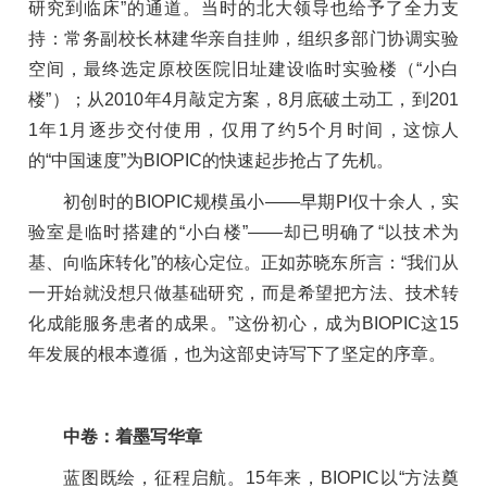
研究到临床”的通道。当时的北大领导也给予了全力支
持：常务副校长林建华亲自挂帅，组织多部门协调实验
空间，最终选定原校医院旧址建设临时实验楼（“小白
楼”）；从2010年4月敲定方案，8月底破土动工，到201
1年1月逐步交付使用，仅用了约5个月时间，这惊人
的“中国速度”为BIOPIC的快速起步抢占了先机。
初创时的BIOPIC规模虽小——早期PI仅十余人，实
验室是临时搭建的“小白楼”——却已明确了“以技术为
基、向临床转化”的核心定位。正如苏晓东所言：“我们从
一开始就没想只做基础研究，而是希望把方法、技术转
化成能服务患者的成果。”这份初心，成为BIOPIC这15
年发展的根本遵循，也为这部史诗写下了坚定的序章。
中卷：着墨写华章
蓝图既绘，征程启航。15年来，BIOPIC以“方法奠