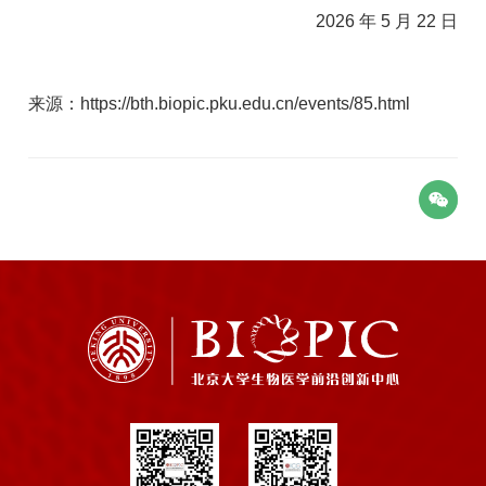
2026 年 5 月 22 日
来源：https://bth.biopic.pku.edu.cn/events/85.html