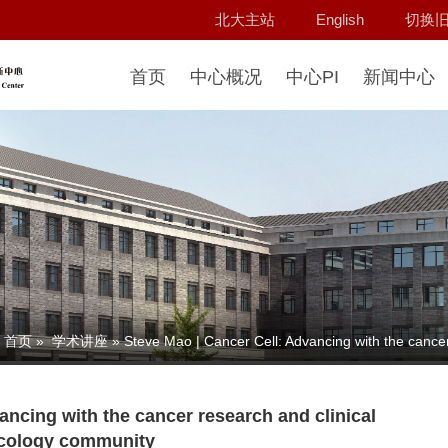
北大主站
English
切换
首页
中心概况
中心PI
新闻中心
首页
»
学术讲座
» Steve Mao | Cancer Cell: Advancing with the cance
ancing with the cancer research and clinical
cology community