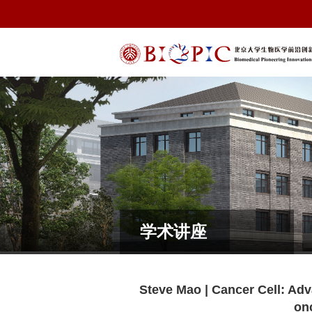
学术讲座
Steve Mao | Cancer Cell: Adv
on