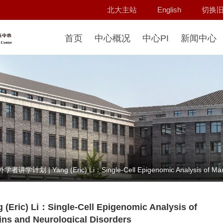
北大主站
English
切换
首页
中心概况
中心PI
新闻中心
学计划 | Yang (Eric) Li：Single-Cell Epigenomic Analysis of Mammal
) Li：Single-Cell Epigenomic Analysis of
ns and Neurological Disorders