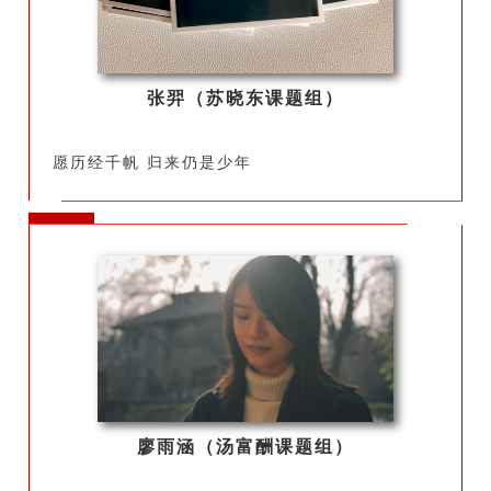
张羿（苏晓东课题组）
愿历经千帆 归来仍是少年
廖雨涵（汤富酬课题组）