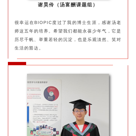
谢昊伶（汤富酬课题组）
很幸运在BIOPIC度过了我的博士生涯，感谢汤老
师这五年的培养。希望我们都能永葆少年气，它是
历尽千帆、举重若轻的沉淀，也是乐观淡然、笑对
生活的豁达。