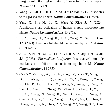
insights into the high-affinity IgE receptor FcεRI complex.
Nature
633:952-959.
Wang, Y., Su, C., Ji, C.,
Xiao, J.*
(2024). CD5L associates
with IgM via the J chain.
Nature Communications
15:8397.
Yang X, Zhu M, Lu X, Wang Y,
Xiao J. *
(2024).
Architecture and activation of human muscle phosphorylase
kinase.
Nature Communications
15:2719.
Li, Y., Shen, H., Zhang, R., Ji, C., Wang, Y., Su, C.,
Xiao,
J.*
(2023). Immunoglobulin M Perception by FcμR.
Nature
615:907-912.
Ji, C., Shen, H., Su, C., Li, Y., Chen, S., Sharp, T.H.,
Xiao,
J.*
(2023).
Plasmodium falciparum
has evolved multiple
mechanisms to hijack human immunoglobulin M.
Nature
Communications
14:2650.
Cao, Y.*, Yisimayi, A., Jian, F., Song, W., Xiao, T., Wang, L.,
Du, S., Wang, J., Li, Q., Chen, X., Yu, Y., Wang, P., Zhang,
Z., Liu, P., An, R., Hao, X., Wang, Y., Wang, J., Feng, R.,
Sun, H., Zhao, L., Zhang, W., Zhao, D., Zheng, J., Yu, L.,
Li, C., Zhang, N., Wang, R., Niu, X., Yang, S., Song, X.,
Chai, Y., Hu, Y., Shi, Y., Zheng, L., Li, Z., Gu, Q., Shao, F.,
Huang, W., Jin, R., Shen, Z.*, Wang, Y.*, Wang, X.*,
Xiao,