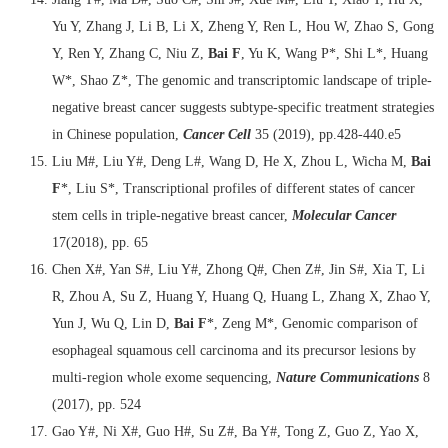
Yu Y, Zhang J, Li B, Li X, Zheng Y, Ren L, Hou W, Zhao S, Gong
Y, Ren Y, Zhang C, Niu Z,
Bai F
, Yu K, Wang P*, Shi L*, Huang
W*, Shao Z*, The genomic and transcriptomic landscape of triple-
negative breast cancer suggests subtype-specific treatment strategies
in Chinese population,
Cancer Cell
35 (2019), pp.428-440.e5
Liu M#, Liu Y#, Deng L#, Wang D, He X, Zhou L, Wicha M,
Bai
F
*, Liu S*, Transcriptional profiles of different states of cancer
stem cells in triple-negative breast cancer,
Molecular Cancer
17(2018), pp. 65
Chen X#, Yan S#, Liu Y#, Zhong Q#, Chen Z#, Jin S#, Xia T, Li
R, Zhou A, Su Z, Huang Y, Huang Q, Huang L, Zhang X, Zhao Y,
Yun J, Wu Q, Lin D,
Bai F
*, Zeng M*, Genomic comparison of
esophageal squamous cell carcinoma and its precursor lesions by
multi-region whole exome sequencing,
Nature Communications
8
(2017), pp. 524
Gao Y#, Ni X#, Guo H#, Su Z#, Ba Y#, Tong Z, Guo Z, Yao X,