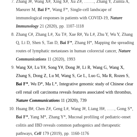
Zhang J#, Wang X#, Xing X#, Xu Z#, ……., Zhang Y, Zumla A,
Maeurer M,
Bai F*
, Wang F*, Single-cell landscape of
immunological responses in patients with COVID-19,
Nature
Immunology
21 (2020), pp. 1107-1118
Zhang C#, Zhang L#, Xu T#, Xue R#, Yu L#, Zhu Y, Wu Y, Zhang
Q, Li D, Shen S, Tan D,
Bai F*
, Zhang H*, Mapping the spreading
routes of lymphatic metastases in human colorectal cancer,
Nature
Communications
11 (2020), 1993
Wang X#, Lu Y#, Song Y#, Dong J#, Li R, Wang G, Wang X,
Zhang S, Dong Z, Lu M, Wang S, Ge L, Luo G, Ma R, Rozen S,
Bai F*
, Wu D*, Ma L*, Integrative genomic study of Chinese clear
cell renal cell carcinoma reveals features associated with thrombus,
Nature Communications
11 (2020), 739
Huang B#, Chen Z#, Geng L#, Wang J#, Liang H#, ......, Gong S*,
Bai F*
, Yang M*, Zhang Y*, Mucosal profiling of pediatric-onset
colitis and IBD reveals common pathogenics and therapeutic
pathways,
Cell
179 (2019), pp. 1160-1176