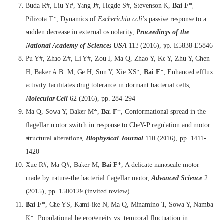
Buda R#, Liu Y#, Yang J#, Hegde S#, Stevenson K,
Bai F
*,
Pilizota T*, Dynamics of
Escherichia coli
’s passive response to a
sudden decrease in external osmolarity,
Proceedings of the
National Academy of Sciences USA
113 (2016), pp. E5838-E5846
Pu Y#, Zhao Z#, Li Y#, Zou J, Ma Q, Zhao Y, Ke Y, Zhu Y, Chen
H, Baker A.B. M, Ge H, Sun Y, Xie XS*,
Bai F
*, Enhanced efflux
activity facilitates drug tolerance in dormant bacterial cells,
Molecular Cell
62 (2016), pp. 284-294
Ma Q, Sowa Y, Baker M*,
Bai F
*, Conformational spread in the
flagellar motor switch in response to CheY-P regulation and motor
structural alterations,
Biophysical Journal
110 (2016), pp. 1411-
1420
Xue R#, Ma Q#, Baker M,
Bai F
*, A delicate nanoscale motor
made by nature-the bacterial flagellar motor,
Advanced Science
2
(2015), pp. 1500129 (invited review)
Bai F
*, Che YS, Kami-ike N, Ma Q, Minamino T, Sowa Y, Namba
K*, Populational heterogeneity vs. temporal fluctuation in