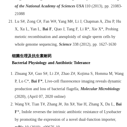
of the National Academy of Sciences USA
110 (2013), pp. 21083-
21088
Lu S#, Zong C#, Fan W#, Yang M#, Li J, Chapman A, Zhu P, Hu
X, Xu L, Yan L,
Bai F
, Qiao J, Tang F, Li R*, Xie X*, Probing
meiotic recombination and aneuploidy of single sperm cells by
whole genome sequencing,
Science
338 (2012), pp. 1627-1630
细菌生理及抗生素耐药
Bacterial Physiology and Antibiotic Tolerance
Zhuang X#, Guo S#, Li Z#, Zhao Z#, Kojima S, Homma M, Wang
P, Lo C*,
Bai F*
, Live-cell fluorescence imaging reveals dynamic
production and loss of bacterial flagella,
Molecular Microbiology
(2020), (April 07, 2020 online)
Wang Y#, Tian T#, Zhang J#, Jin X#, Yue H, Zhang X, Du L,
Bai
F
*, Indole reverses the intrinsic antibiotic resistance of Lysobacter
by promoting the expression of a novel dual-function importer,