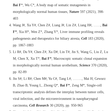
Bai F
*, Wu C*, A body map of somatic mutagenesis in
morphologically normal human tissues,
Nature
597 (2021), 398-
403
Wang J#, Xu Y#, Chen Z#, Liang J#, Lin Z#, Liang H#, ……,
Bai
F*
, Xia H*, Wen Z*, Zhang Y*, Liver immune profiling reveals
pathogenesis and therapeutics for biliary atresia,
Cell
183 (2020),
pp. 1867-1883
Li R#, Du Y#, Chen Z#, Xu D#, Lin T#, Jin S, Wang G, Liu Z, Lu
M, Chen X, Xu T*,
Bai F*
, Macroscopic somatic clonal expansion
in morphologically normal human urothelium,
Science
370 (2020),
pp. 82-89
Jin S#, Li R#, Chen M#, Yu C#, Tang L#, …….., Mai H, Gewurz
B, Zhao B, Young L, Zhong Q*,
Bai F*
, Zeng M*, Single-cell
transcriptomic analysis defines the interplay between tumor cells,
viral infection, and the microenvironment in nasopharyngeal
carcinoma,
Cell Research
30 (2020), pp. 950-965