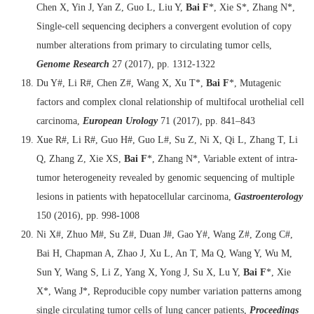
Chen X, Yin J, Yan Z, Guo L, Liu Y,
Bai F
*, Xie S*, Zhang N*,
Single-cell sequencing deciphers a convergent evolution of copy
number alterations from primary to circulating tumor cells,
Genome Research
27 (2017), pp. 1312-1322
Du Y#, Li R#, Chen Z#, Wang X, Xu T*,
Bai F
*, Mutagenic
factors and complex clonal relationship of multifocal urothelial cell
carcinoma,
European Urology
71 (2017), pp. 841–843
Xue R#, Li R#, Guo H#, Guo L#, Su Z, Ni X, Qi L, Zhang T, Li
Q, Zhang Z, Xie XS,
Bai F
*, Zhang N*, Variable extent of intra-
tumor heterogeneity revealed by genomic sequencing of multiple
lesions in patients with hepatocellular carcinoma,
Gastroenterology
150 (2016), pp. 998-1008
Ni X#, Zhuo M#, Su Z#, Duan J#, Gao Y#, Wang Z#, Zong C#,
Bai H, Chapman A, Zhao J, Xu L, An T, Ma Q, Wang Y, Wu M,
Sun Y, Wang S, Li Z, Yang X, Yong J, Su X, Lu Y,
Bai F
*, Xie
X*, Wang J*, Reproducible copy number variation patterns among
single circulating tumor cells of lung cancer patients,
Proceedings