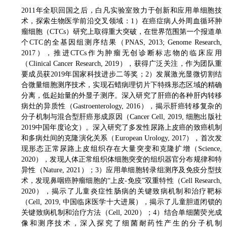
2011年全职回国之后，白凡实验室致力于创新和应用单细胞技
术，探索生物医学前沿交叉领域：1）在癌症病人外周血循环肿
瘤细胞（CTCs）研究上取得重大突破，在世界范围第一个报道单
个CTC的全基因组测序结果（PNAS, 2013; Genome Research,
2017），推进CTCs作为肿瘤无创诊断标志物的临床应用
（Clinical Cancer Research, 2019），获得广泛关注，作为团队重
要成员获2019年国家科技进步二等奖；2）发展激光显微切割结
合微量细胞测序技术，实现石蜡病理切片下特殊形态区域的精确
分离，低起始量的外显子测序。深入研究了肝癌的各种肝内转移
病灶的异质性（Gastroenterology, 2016），揭示肝癌转移复杂的
分子机制与混合型肝癌形成原因（Cancer Cell, 2019, 细胞出版社
2019中国年度论文）。深入研究了多发性尿路上皮癌的致癌机制
和多病灶间的克隆演化关系（European Urology, 2017），首次发
现形态正常尿路上皮组织存在大量突变和克隆扩增（Science,
2020）
，
发现人体正常组织体细胞突变的组织器官分布规律和特
异性（Nature, 2021）；3）应用单细胞转录组测序及免疫分型技
术，发现鼻咽癌肿瘤细胞的“上皮-免疫”双重特性（Cell Research,
2020），揭示了儿童炎症性肠病的关键致病机制和治疗靶标
（Cell, 2019, 中国临床医学十大进展），揭示了儿童胆道闭锁的
关键致病机制和治疗方法（Cell, 2020）；4）结合单细菌荧光成
像和测序技术，深入探究了细菌耐药性产生的分子机制