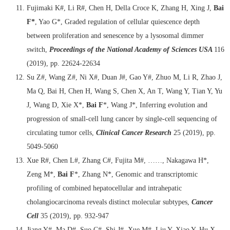
Fujimaki K#, Li R#, Chen H, Della Croce K, Zhang H, Xing J,
Bai
F*
, Yao G*, Graded regulation of cellular quiescence depth
between proliferation and senescence by a lysosomal dimmer
switch,
Proceedings of the National Academy of Sciences USA
116
(2019), pp. 22624-22634
Su Z#, Wang Z#, Ni X#, Duan J#, Gao Y#, Zhuo M, Li R, Zhao J,
Ma Q, Bai H, Chen H, Wang S, Chen X, An T, Wang Y, Tian Y, Yu
J, Wang D, Xie X*,
Bai F
*, Wang J*, Inferring evolution and
progression of small-cell lung cancer by single-cell sequencing of
circulating tumor cells,
Clinical Cancer Research
25 (2019), pp.
5049-5060
Xue R#, Chen L#, Zhang C#, Fujita M#, ……, Nakagawa H*,
Zeng M*,
Bai F
*, Zhang N*, Genomic and transcriptomic
profiling of combined hepatocellular and intrahepatic
cholangiocarcinoma reveals distinct molecular subtypes,
Cancer
Cell
35 (2019), pp. 932-947
Jiang Y#, Ma D#, Suo C#, Shi J#, Xue M#, Liu Y, Xiao Y, Hu X,