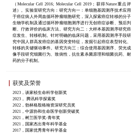
（Molecular Cell 2016; Molecular Cell 2019；获得Nature重点评
述）。
实验室研究方向：研究方向一：单细胞基因测序技术应用
于癌症病人外周血循环肿瘤细胞研究，深入探索癌症转移的分子
生物学机制及通过循环肿瘤细胞测序进行无创癌症诊断、预后判
断、疗效评价的临床方法。研究方向二：大样本基因测序研究癌
症发生、转移机制。针对明确的临床问题，采用基因测序手段研
究中国人群高发癌症的基因突变特征，发掘引起癌症表型转化、
转移的关键驱动事件。研究方向三：综合使用基因测序、荧光成
像手段研究细菌行为、致病性，抗生素杀菌原理和细菌抗药、耐
药的分子机制。
获奖及荣誉
2023，谈家桢生命科学创新奖
2023， 腾讯科学探索奖
2022
，勃林格殷格翰资深研究员奖
2021
，
中源协和生命医学创新突破奖
2021
，树兰医学奖-青年奖
2021，国家杰出青年科学基金
2017，
国家优秀青年科学基金