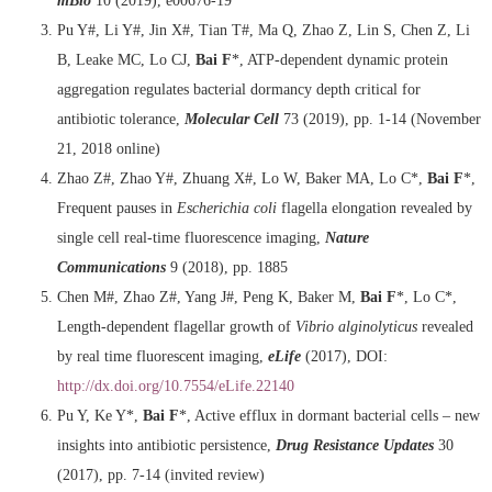
mBio
10 (2019), e00676-19
Pu Y#, Li Y#, Jin X#, Tian T#, Ma Q, Zhao Z, Lin S, Chen Z, Li
B, Leake MC, Lo CJ,
Bai F
*, ATP-dependent dynamic protein
aggregation regulates bacterial dormancy depth critical for
antibiotic tolerance,
Molecular Cell
73 (2019), pp. 1-14 (November
21, 2018 online)
Zhao Z#, Zhao Y#, Zhuang X#, Lo W, Baker MA, Lo C*,
Bai F
*,
Frequent pauses in
Escherichia coli
flagella elongation revealed by
single cell real-time fluorescence imaging,
Nature
Communications
9 (2018), pp. 1885
Chen M#, Zhao Z#, Yang J#, Peng K, Baker M,
Bai F
*, Lo C*,
Length-dependent flagellar growth of
Vibrio alginolyticus
revealed
by real time fluorescent imaging,
eLife
(2017), DOI:
http://dx.doi.org/10.7554/eLife.22140
Pu Y, Ke Y*,
Bai F
*, Active efflux in dormant bacterial cells – new
insights into antibiotic persistence,
Drug Resistance Updates
30
(2017), pp. 7-14 (invited review)