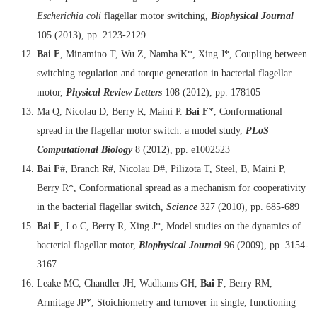
Escherichia coli
flagellar motor switching,
Biophysical Journal
105 (2013), pp. 2123-2129
Bai F
, Minamino T, Wu Z, Namba K*, Xing J*, Coupling between
switching regulation and torque generation in bacterial flagellar
motor,
Physical Review Letters
108 (2012), pp. 178105
Ma Q, Nicolau D, Berry R, Maini P.
Bai F
*, Conformational
spread in the flagellar motor switch: a model study,
PLoS
Computational Biology
8 (2012), pp. e1002523
Bai F
#, Branch R#, Nicolau D#, Pilizota T, Steel, B, Maini P,
Berry R*, Conformational spread as a mechanism for cooperativity
in the bacterial flagellar switch,
Science
327 (2010), pp. 685-689
Bai F
, Lo C, Berry R, Xing J*, Model studies on the dynamics of
bacterial flagellar motor,
Biophysical Journal
96 (2009), pp. 3154-
3167
Leake MC, Chandler JH, Wadhams GH,
Bai F
, Berry RM,
Armitage JP*, Stoichiometry and turnover in single, functioning