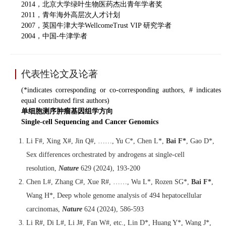
2014，北京大学绿叶生物医药杰出青年学者奖
2011，青年海外高层次人才计划
2007，英国牛津大学WellcomeTrust VIP 研究学者
2004，中国-牛津学者
代表性论文及论著
(*indicates corresponding or co-corresponding authors, # indicates
equal contributed first authors)
单细胞测序肿瘤基因组学方向
Single-cell Sequencing and Cancer Genomics
Li F#, Xing X#, Jin Q#, ……, Yu C*, Chen L*,
Bai F*
, Gao D*,
Sex differences orchestrated by androgens at single-cell
resolution,
Nature
629 (2024), 193-200
Chen L#, Zhang C#, Xue R#, ……, Wu L*, Rozen SG*,
Bai F*
,
Wang H*, Deep whole genome analysis of 494 hepatocellular
carcinomas,
Nature
624 (2024), 586-593
Li R#, Di L#, Li J#, Fan W#, etc., Lin D*, Huang Y*, Wang J*,