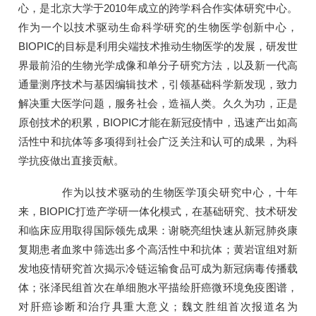
心，是北京大学于2010年成立的跨学科合作实体研究中心。
作为一个以技术驱动生命科学研究的生物医学创新中心，
BIOPIC的目标是利用尖端技术推动生物医学的发展，研发世
界最前沿的生物光学成像和单分子研究方法，以及新一代高
通量测序技术与基因编辑技术，引领基础科学新发现，致力
解决重大医学问题，服务社会，造福人类。久久为功，正是
原创技术的积累，BIOPIC才能在新冠疫情中，迅速产出如高
活性中和抗体等多项得到社会广泛关注和认可的成果，为科
学抗疫做出直接贡献。
作为以技术驱动的生物医学顶尖研究中心，十年
来，BIOPIC打造产学研一体化模式，在基础研究、技术研发
和临床应用取得国际领先成果：谢晓亮组快速从新冠肺炎康
复期患者血浆中筛选出多个高活性中和抗体；黄岩谊组对新
发地疫情研究首次揭示冷链运输食品可成为新冠病毒传播载
体；张泽民组首次在单细胞水平描绘肝癌微环境免疫图谱，
对肝癌诊断和治疗具重大意义；魏文胜组首次报道名为