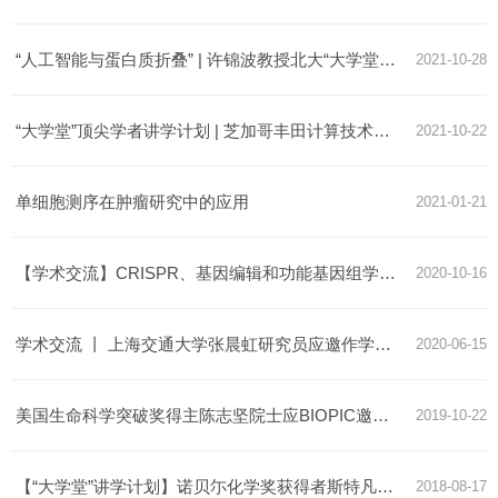
“人工智能与蛋白质折叠” | 许锦波教授北大“大学堂”顶尖学者讲座
2021-10-28
“大学堂”顶尖学者讲学计划 | 芝加哥丰田计算技术研究所许锦波教授讲座预告
2021-10-22
单细胞测序在肿瘤研究中的应用
2021-01-21
【学术交流】CRISPR、基因编辑和功能基因组学；PUBMED检索完全攻略
2020-10-16
学术交流 丨 上海交通大学张晨虹研究员应邀作学术报告
2020-06-15
美国生命科学突破奖得主陈志坚院士应BIOPIC邀请来北京大学作“大学堂”顶尖学者演讲
2019-10-22
【“大学堂”讲学计划】诺贝尓化学奖获得者斯特凡·瓦尔特·赫尔来北大讲学
2018-08-17