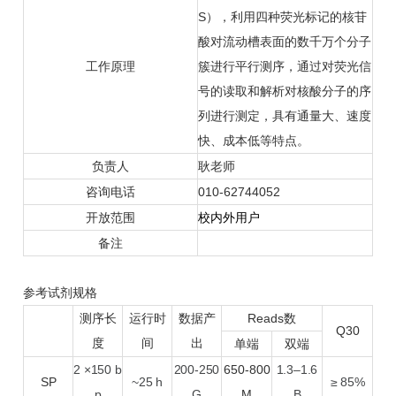
S），利用四种荧光标记的核苷
酸对流动槽表面的数千万个分子
工作原理
簇进行平行测序，通过对荧光信
号的读取和解析对核酸分子的序
列进行测定，具有通量大、速度
快、成本低等特点。
负责人
耿老师
咨询电话
010-62744052
开放范围
校内外用户
备注
参考试剂规格
测序长
运行时
数据产
Reads数
Q30
度
间
出
单端
双端
2 ×150 b
200-250
650-800
1.3–1.6
SP
~25 h
≥ 85%
p
G
M
B