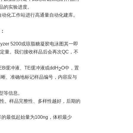
品的实验进度。
P自动化工作站进行高通量自动化建库。
品：
Analyzer 5200或琼脂糖凝胶电泳图其一即
ubit浓度定量。我们接收样品后会再次QC，不
EB缓冲液、TE缓冲液或ddH
O中，置
2
签清晰、准确地标记样品编号，内容应与
型等信息。
样性。样品完整性、多样性越好，后期的
建库的最低起始量为100ng，体积最少