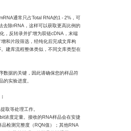
NA通常只占Total RNA的1 - 2%，可
etion方法去除rRNA，这样可以获取更高比例的
化，反转录并扩增为双链cDNA，末端
PCR扩增和片段筛选，经纯化后完成文库构
序。建库流程整体类似，不同文库类型在
数据的关键，因此请确保您的样品符
品的实验进度。
品：
A提取等处理工作。
值、Qubit浓度定量。接收的RNA样品会在安捷
l RNA样品检测完整度（RQN值）；其他RNA