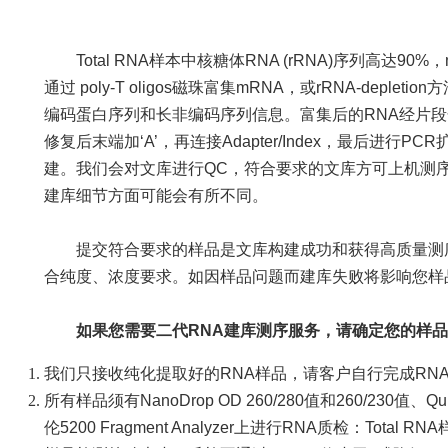
Total RNA样本中核糖体RNA (rRNA)序列高达90%，mR
通过 poly-T oligos磁珠富集mRNA，或rRNA-depl
编码蛋白序列和长非编码序列信息。富集后的RNA经片段
修复后末端加‘A’，再连接Adapter/Index，最后进行
建。我们会对文库进行QC，符合要求的文库方可上机测
建库细节方面可能会有所不同。
提交符合要求的样品是文库构建成功和获得高质量测序
合纯度、浓度要求。如因样品问题而建库失败将影响您样
如果您需要二代RNA建库测序服务，请确定您的样
我们只接收纯化提取好的RNA样品，请客户自行完成RN
所有样品须有NanoDrop OD 260/280值和260/230
伦5200 Fragment Analyzer上进行RNA质检：Tota