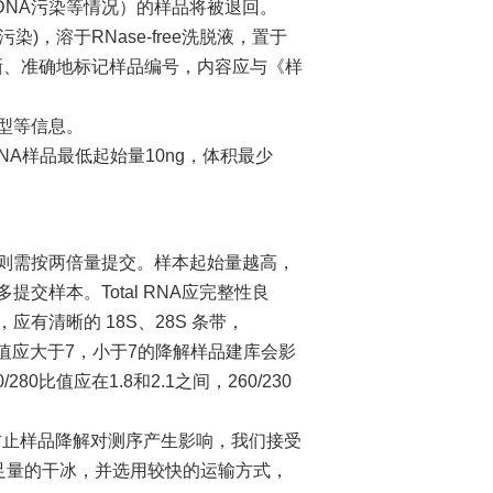
DNA污染等情况）的样品将被退回。
污染)，溶于RNase-free洗脱液，置于
清晰、准确地标记样品编号，内容应与《样
型等信息。
他RNA样品最低起始量10ng，体积最少
量，则需按两倍量提交。样本起始量越高，
样本。Total RNA应完整性良
有清晰的 18S、28S 条带，
00质检，RQN值应大于7，小于7的降解样品建库会影
80比值应在1.8和2.1之间，260/230
止样品降解对测序产生影响，我们接受
用足量的干冰，并选用较快的运输方式，