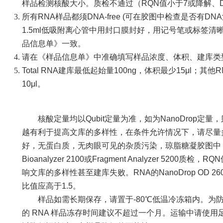
样品检测核酸大小。质检不通过（RQN值小于7或降解、
所有RNA样品都须DNA-free (可在胶图中检查是否有DNA
1.5ml低吸附离心管中用封口膜封好，用记号笔或标签
品信息单》一致。
请在《样品信息单》中准确填写样品浓度、体积、建库类
Total RNA建库最低起始量100ng，体积最少15μl；其
10μl。
核酸定量均以Qubit定量为准，如为NanoDrop定
越有利于提高文库的多样性，在条件允许情况下，请尽量多提交
好，无蛋白质，无肉眼可见的杂质污染，琼脂糖凝胶图中，应
Bioanalyzer 2100或Fragment Analyzer 52
响文库的多样性甚至建库失败。RNA的NanoDrop OD 260/2
比值应高于1.5。
样品如需长期保存，请置于-80℃低温冷冻箱内。为防
的 RNA 样品冻存时间建议不超过一个月。运输中请使