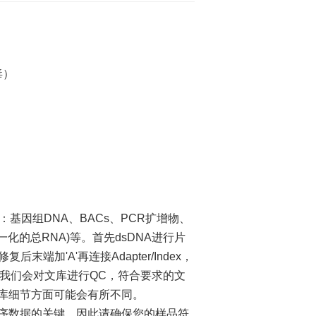
毒）
基因组DNA、BACs、PCR扩增物、
均一化的总RNA)等。首先dsDNA进行片
末端加'A'再连接Adapter/Index，
我们会对文库进行QC，符合要求的文
库细节方面可能会有所不同。
数据的关键，因此请确保您的样品符