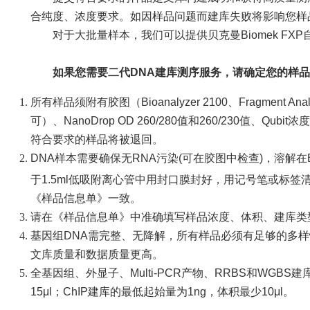
合纯度、浓度要求。如因样品问题而建库失败将影响您样
对于大批量样本，我们可以提供贝克曼Biomek FX
如果您需要二代DNA建库测序服务，请确定您的样
所有样品须附有胶图（Bioanalyzer 2100、Fragment 
可）、NanoDrop OD 260/280值和260/230值、Q
符合要求的样品将被退回。
DNA样本需要确保无RNA污染(可在胶图中检查)，溶解在
于1.5ml低吸附离心管中用封口膜封好，用记号笔或标
《样品信息单》一致。
请在《样品信息单》中准确填写样品浓度、体积、建库类
基因组DNA需完整、无降解，所有样品必须有足够的多
文库质量和数据质量更高。
全基因组、外显子、Multi-PCR产物、RRBS和WGBS
15μl；ChIP建库的最低起始量为1ng，体积最少10μl。