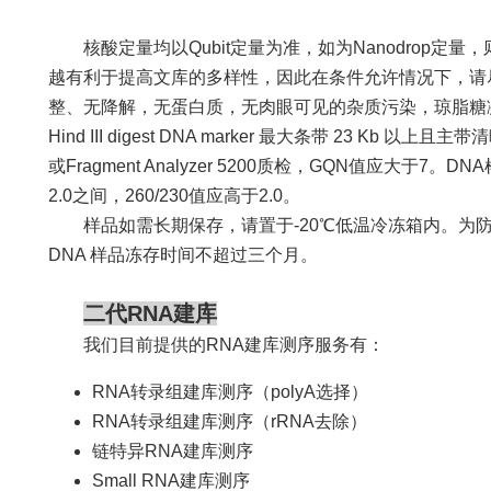
核酸定量均以Qubit定量为准，如为Nanodrop定
越有利于提高文库的多样性，因此在条件允许情况下，请
整、无降解，无蛋白质，无肉眼可见的杂质污染，琼脂糖凝胶
Hind III digest DNA marker 最大条带 23 Kb 以上且
或Fragment Analyzer 5200质检，GQN值应大于7。DNA样
2.0之间，260/230值应高于2.0。
样品如需长期保存，请置于-20℃低温冷冻箱内。为防
DNA 样品冻存时间不超过三个月。
二代RNA建库
我们目前提供的RNA建库测序服务有：
RNA转录组建库测序（polyA选择）
RNA转录组建库测序（rRNA去除）
链特异RNA建库测序
Small RNA建库测序