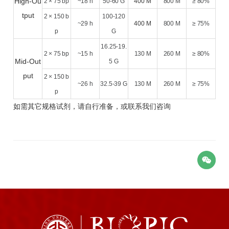
High-Ou
2 × 75 bp
~18 h
50-60 G
400 M
800 M
≥ 80%
tput
2 × 150 b
100-120
~29 h
400 M
800 M
≥ 75%
p
G
16.25-19.
2 × 75 bp
~15 h
130 M
260 M
≥ 80%
Mid-Out
5 G
put
2 × 150 b
~26 h
32.5-39 G
130 M
260 M
≥ 75%
p
如需其它规格
试剂
，请自行准备，或联系我们咨询