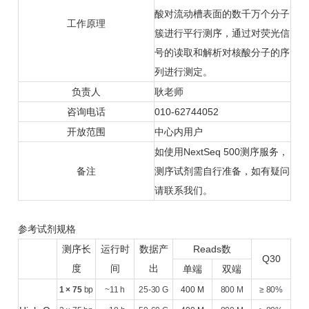
酸对流动槽表面的数千万个分子
工作原理
簇进行平行测序，通过对荧光信
号的读取和解析对核酸分子的序
列进行测定。
负责人
耿老师
咨询电话
010-62744052
开放范围
中心内用户
如使用NextSeq 500测序服务，
备注
测序试剂需自行准备，如有疑问
请联系我们。
参考试剂规格
测序长
运行时
数据产
Reads数
Q30
度
间
出
单端
双端
1 × 75
bp
~11 h
25-30 G
400 M
800 M
≥ 80%