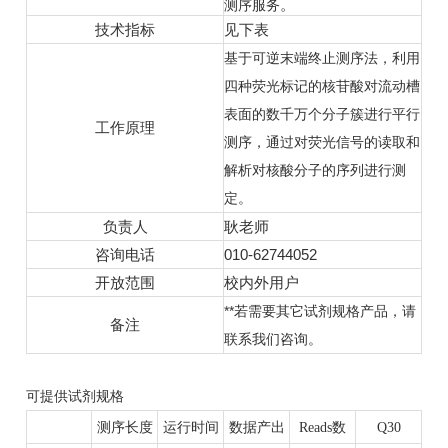
。
测序服务
技术指标
见下表
基于可逆末端终止测序法，利用
四种荧光标记的核苷酸对流动槽
表面的数千万个分子簇进行平行
工作原理
测序，通过对荧光信号的读取和
解析对核酸分子的序列进行测
定。
负责人
耿老师
咨询电话
010-62744052
开放范围
校内外用户
**若需要其它试剂规格产品，请
备注
联系我们咨询。
可提供试剂规格
测序长度
运行时间
数据产出
Reads
数
Q30