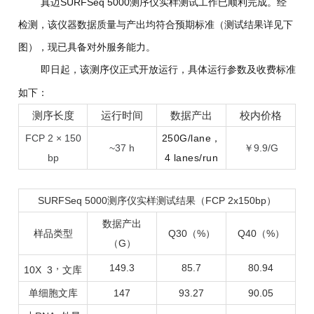
真迈SURFSeq 5000测序仪实样测试工作已顺利完成。经
检测，该仪器数据质量与产出均符合预期标准（测试结果详见下
图），现已具备对外服务能力。
即日起，该测序仪正式开放运行，具体运行参数及收费标准
如下：
测序长度
运行时间
数据产出
校内价格
FCP 2 × 150
250G/lane，
~37 h
￥9.9/G
bp
4 lanes/run
SURFSeq 5000测序仪实样测试结果（FCP 2x150bp）
数据产出
样品类型
Q30（%）
Q40
（%）
（G）
，
149.3
85.7
80.94
10X 3
文库
单细胞文库
147
93.27
90.05